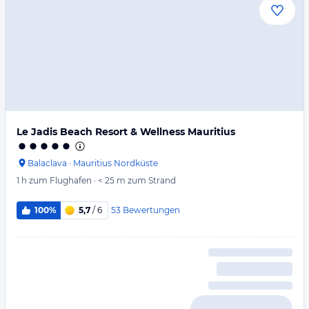
Le Jadis Beach Resort & Wellness Mauritius
Balaclava
·
Mauritius Nordküste
1 h
zum Flughafen
·
< 25 m
zum Strand
53
Bewertungen
100%
5,7
/ 6