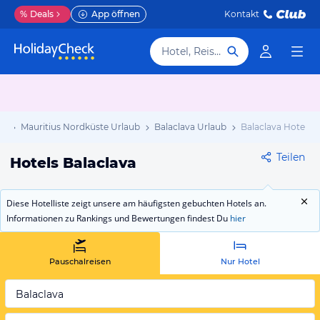
%
Deals
App öffnen
Kontakt
Hotel, Reiseziel
ub
Mauritius Nordküste Urlaub
Balaclava Urlaub
Balaclava Hotels
Teilen
Hotels Balaclava
Diese Hotelliste zeigt unsere am häufigsten gebuchten Hotels an.
Informationen zu Rankings und Bewertungen findest Du
hier
Pauschalreisen
Nur Hotel
Balaclava