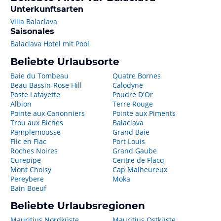
Unterkunftsarten
Villa Balaclava
Saisonales
Balaclava Hotel mit Pool
Beliebte Urlaubsorte
Baie du Tombeau
Quatre Bornes
Beau Bassin-Rose Hill
Calodyne
Poste Lafayette
Poudre D'Or
Albion
Terre Rouge
Pointe aux Canonniers
Pointe aux Piments
Trou aux Biches
Balaclava
Pamplemousse
Grand Baie
Flic en Flac
Port Louis
Roches Noires
Grand Gaube
Curepipe
Centre de Flacq
Mont Choisy
Cap Malheureux
Pereybere
Moka
Bain Boeuf
Beliebte Urlaubsregionen
Mauritius Nordküste
Mauritius Ostküste