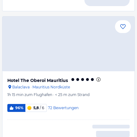
Hotel The Oberoi Mauritius
Balaclava
·
Mauritius Nordküste
1h 15 min
zum Flughafen
·
< 25 m
zum Strand
72
Bewertungen
96%
5,8
/ 6