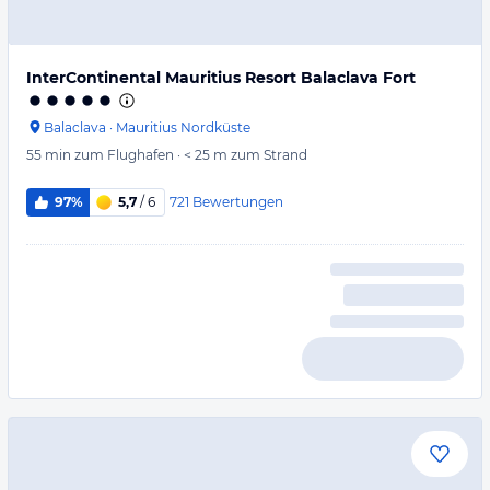
InterContinental Mauritius Resort Balaclava Fort
Balaclava
·
Mauritius Nordküste
55 min
zum Flughafen
·
< 25 m
zum Strand
721
Bewertungen
97%
5,7
/ 6