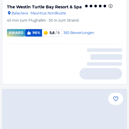
The Westin Turtle Bay Resort & Spa
Balaclava
·
Mauritius Nordküste
45 min
zum Flughafen
·
50 m
zum Strand
365
Bewertungen
AWARD
96%
5,6
/ 6