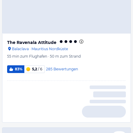
The Ravenala Attitude
Balaclava
·
Mauritius Nordküste
55 min
zum Flughafen
·
50 m
zum Strand
285
Bewertungen
83%
5,2
/ 6