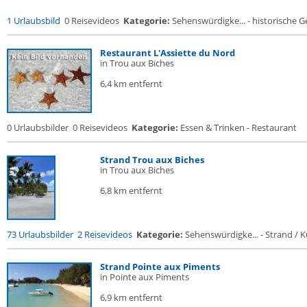
1 Urlaubsbild
0 Reisevideos
Kategorie:
Sehenswürdigke... - historische Ge
Restaurant L'Assiette du Nord
in Trou aux Biches
6,4 km entfernt
0 Urlaubsbilder
0 Reisevideos
Kategorie:
Essen & Trinken - Restaurant
Strand Trou aux Biches
in Trou aux Biches
6,8 km entfernt
73 Urlaubsbilder
2 Reisevideos
Kategorie:
Sehenswürdigke... - Strand / Kü
Strand Pointe aux Piments
in Pointe aux Piments
6,9 km entfernt