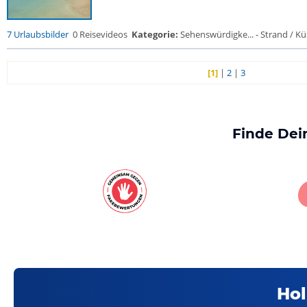
7 Urlaubsbilder
0 Reisevideos
Kategorie:
Sehenswürdigke... - Strand / Küs
[1]
|
2
|
3
Finde Dei
Hol