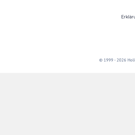
Erklär
© 1999 - 2026 Holi