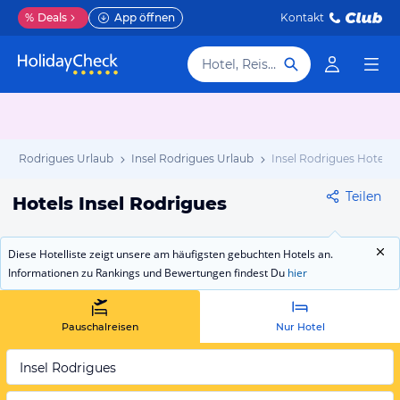
%
Deals
App öffnen
Kontakt
Hotel, Reiseziel
b
Rodrigues Urlaub
Insel Rodrigues Urlaub
Insel Rodrigues Hotels
Teilen
Hotels Insel Rodrigues
Diese Hotelliste zeigt unsere am häufigsten gebuchten Hotels an.
Informationen zu Rankings und Bewertungen findest Du
hier
Pauschalreisen
Nur Hotel
Insel Rodrigues