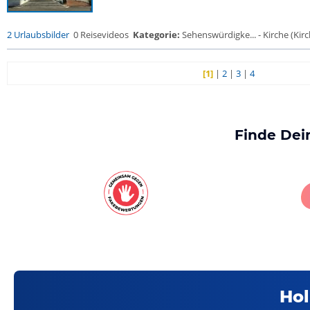
2 Urlaubsbilder
0 Reisevideos
Kategorie:
Sehenswürdigke... - Kirche (Kirch
[1]
|
2
|
3
|
4
Finde Dei
Hol