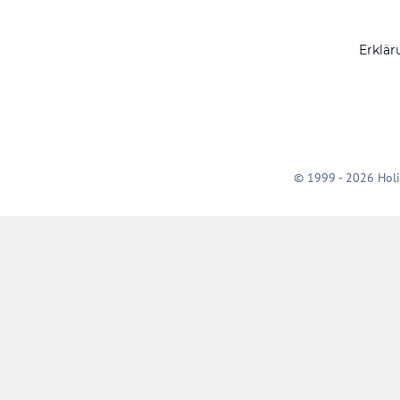
Erklär
© 1999 - 2026 Holi