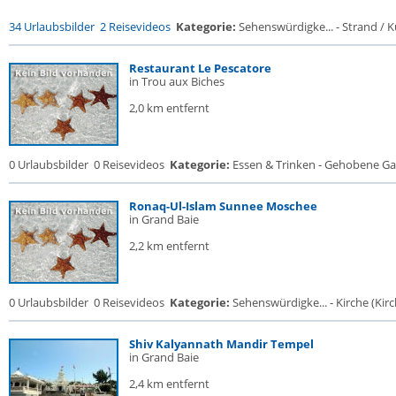
34 Urlaubsbilder
2 Reisevideos
Kategorie:
Sehenswürdigke... - Strand / Kü
Restaurant Le Pescatore
in Trou aux Biches
2,0 km entfernt
0 Urlaubsbilder
0 Reisevideos
Kategorie:
Essen & Trinken - Gehobene Gas
Ronaq-Ul-Islam Sunnee Moschee
in Grand Baie
2,2 km entfernt
0 Urlaubsbilder
0 Reisevideos
Kategorie:
Sehenswürdigke... - Kirche (Kirch
Shiv Kalyannath Mandir Tempel
in Grand Baie
2,4 km entfernt