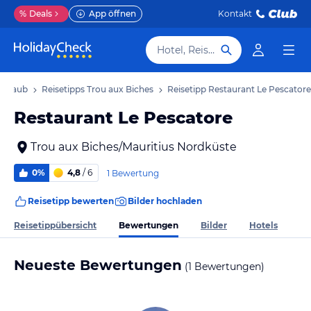
%
Deals
App öffnen
Kontakt
Hotel, Reiseziel
 Urlaub
Reisetipps Trou aux Biches
Reisetipp Restaurant Le Pescatore
Restaurant Le Pescatore
Trou aux Biches/Mauritius Nordküste
0%
4,8
/ 6
1 Bewertung
Reisetipp bewerten
Bilder hochladen
Bewertungen
Reisetippübersicht
Bilder
Hotels
Neueste Bewertungen
(1 Bewertungen)