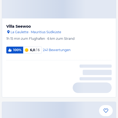
Villa Seewoo
La Gaulette
·
Mauritius Südküste
1h 15 min
zum Flughafen
·
6 km
zum Strand
241
Bewertungen
100%
6,0
/ 6