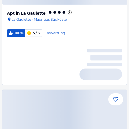
Apt in La Gaulette
La Gaulette
·
Mauritius Südküste
1
Bewertung
100%
5
/ 6