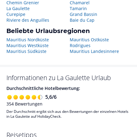
Chemin Grenier
Chamarel
La Gaulette
Tamarin
Curepipe
Grand Bassin
Riviere des Anguilles
Baie du Cap
Beliebte Urlaubsregionen
Mauritius Nordküste
Mauritius Ostküste
Mauritius Westküste
Rodrigues
Mauritius Südküste
Mauritius Landesinnere
Informationen zu
La Gaulette
Urlaub
Durchschnittliche Hotelbewertung:
5,6
/
6
354
Bewertungen
Der Durchschnitt ergibt sich aus den Bewertungen der einzelnen Hotels
in La Gaulette auf HolidayCheck.
Reisetipps