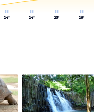
24
°
24
°
25
°
26
°