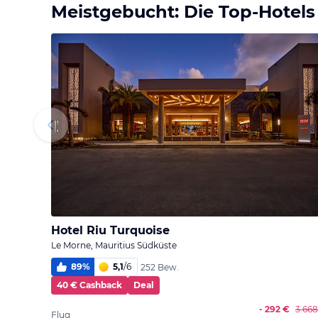
Meistgebucht: Die Top-Hotels
Hotel Riu Turquoise
Le Morne, Mauritius Südküste
89
%
5,1
/
6
252 Bew.
40 € Cashback
Deal
- 292 €
3.66
Flug