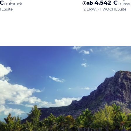
 €
4.542 €
ab
Frühstück
Frühst
HE
Suite
2 ERW. • 1 WOCHE
Suite