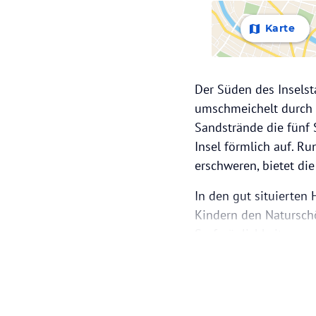
Karte
Der Süden des Inselst
umschmeichelt durch 
Sandstrände die fünf 
Insel förmlich auf. R
erschweren, bietet di
In den gut situierten
Kindern den Naturschö
Surfmöglichkeiten und
sanften Branden auf d
die höheren Bergregio
Zur Hauptstadt Port L