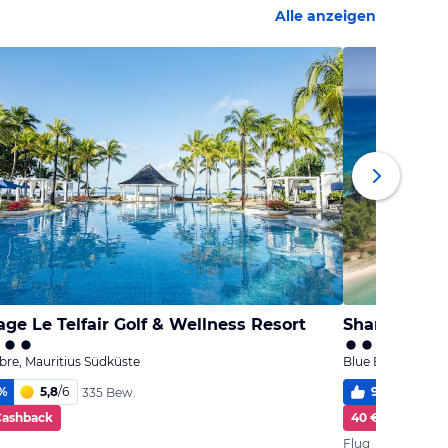
Alle anzeigen
age Le Telfair Golf & Wellness Resort
Shandrani B
re, Mauritius Südküste
Blue Bay, Maurit
%
5,8
/
6
93
%
5,6
335 Bew.
Cashback
40 € Cashback
Flug