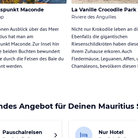
tspunkt Maconde
La Vanille Crocodile Park
ap
Riviere des Anguilles
önen Ausblick über das Meer
Nicht nur Krokodile leben an di
tius hat man am
Ebenfalls die gigantischen
unkt Maconde. Zur Insel hin
Riesenschildkröten haben diese
e beiden Buchten bewundert
ihrem Zuhause erkoren. Auch
e durch die Felsen des Baie du
Fledermäuse, Leguanen, Affen,
nnt werden.
Chamäleons, bevölkern diesen 
ndes Angebot für Deinen Mauritius
Pauschalreisen
Nur Hotel