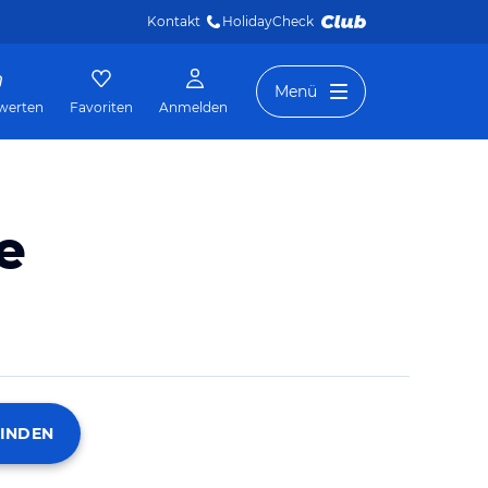
Kontakt
HolidayCheck 
Menü
werten
Favoriten
Anmelden
e