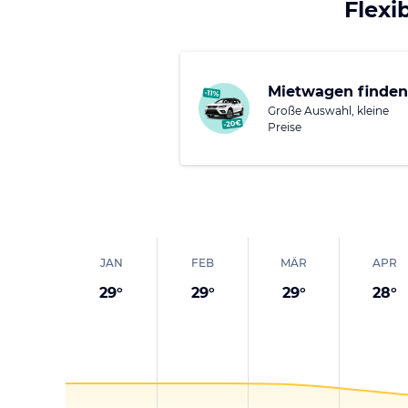
dort sowohl kulinaris
Flexi
reihen sich in der In
Cafés ab.
Mietwagen finden
Große Auswahl, kleine
Preise
JAN
FEB
MÄR
APR
29
°
29
°
29
°
28
°