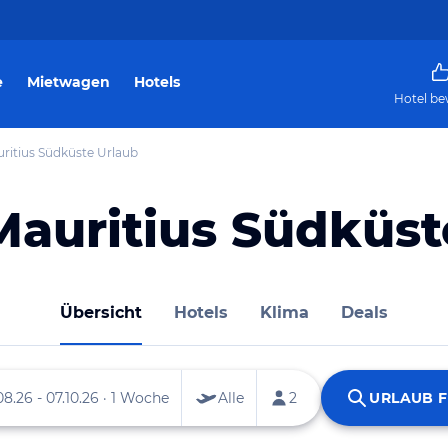
e
Mietwagen
Hotels
Hotel be
ritius Südküste Urlaub
Mauritius Südküst
Übersicht
Hotels
Klima
Deals