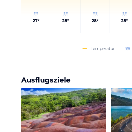
27
°
28
°
28
°
28
°
Temperatur
Ausflugsziele