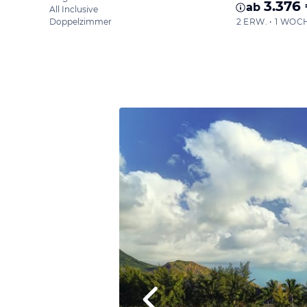
3.376
ab
All Inclusive
Doppelzimmer
2 ERW. • 1 WOC