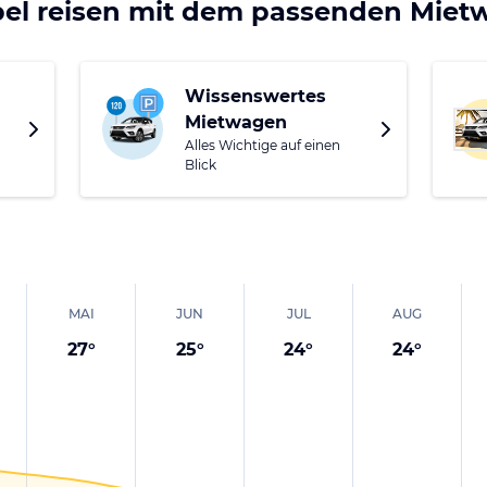
ch verwöhnen lassen als auch kulturell weiterbilden. Mus
bel reisen mit dem passenden Mie
nenstadt aneinander und die Einkaufsmöglichkeiten wechse
Wissenswertes
Mietwagen
Alles Wichtige auf einen
Blick
MAI
JUN
JUL
AUG
27
°
25
°
24
°
24
°