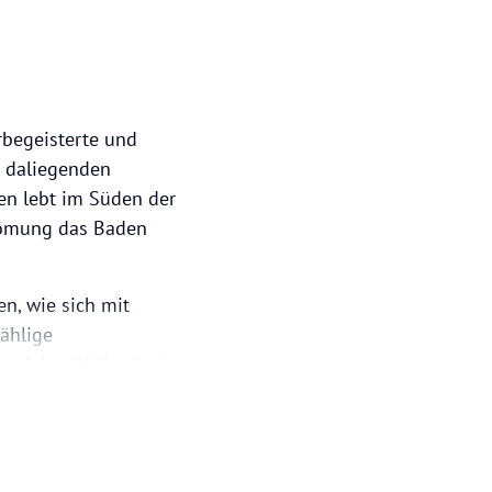
rbegeisterte und
g daliegenden
en lebt im Süden der
trömung das Baden
n, wie sich mit
ählige
 und den Wellen beim
 das satte Grün bis in
t und Sie können sich