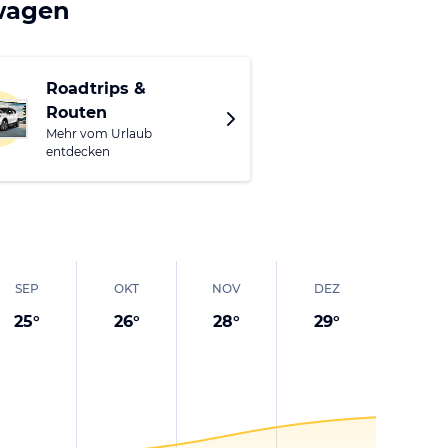
een und Restaurants
twagen
ln sich mit kleinen
Roadtrips &
Routen
Mehr vom Urlaub
entdecken
SEP
OKT
NOV
DEZ
25
°
26
°
28
°
29
°