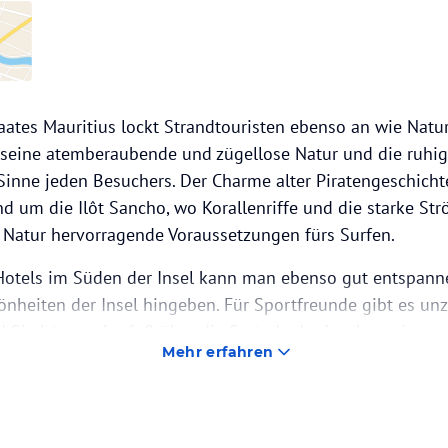
aates Mauritius lockt Strandtouristen ebenso an wie Natu
seine atemberaubende und zügellose Natur und die ruhi
Sinne jeden Besuchers. Der Charme alter Piratengeschicht
und um die Ilôt Sancho, wo Korallenriffe und die starke S
e Natur hervorragende Voraussetzungen fürs Surfen.
 Hotels im Süden der Insel kann man ebenso gut entspanne
nheiten der Insel hingeben. Für Sportfreunde gibt es unz
 Sie können barfuß über die Strände der Insel spazieren
Mehr erfahren
en Strand zusehen, während sich direkt neben dem Strand
nen ausstreckt.
ouis gelangt man vom Südzipfel der Insel in kürzester Zei