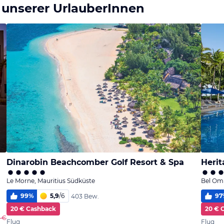
 unserer UrlauberInnen
Dinarobin Beachcomber Golf Resort & Spa
Herit
Le Morne, Mauritius Südküste
Bel Omb
99
%
5,9
/
6
97
403 Bew.
20 € Cashback
20 € 
8 €
Flug
Flug