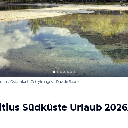
itius, Ostafrika © GettyImages - Davide Seddio
tius Südküste Urlaub 202