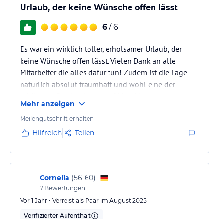
Urlaub, der keine Wünsche offen lässt
• Indya
Indian
6
/ 6
A celebration of India’s rich culinary heritage through a
contemporary lens. Regional flavours, global influences, and
Es war ein wirklich toller, erholsamer Urlaub, der
refined technique come together in a curated journey of spice,
keine Wünsche offen lässt. Vielen Dank an alle
colour, and creativity.
Mitarbeiter die alles dafür tun! Zudem ist die Lage
natürlich absolut traumhaft und wohl eine der
• The Boathouse
schönsten Destinationen auf Mauritius.
Aegean Beach Grill & Lounge
Mehr anzeigen
Set along the shore, this elegant beachside venue draws from
Greek and Turkish traditions. Fresh island seafood and premium
Meilengutschrift erhalten
cuts are grilled to perfection, celebrating Mediterranean simplicity
Hilfreich
Teilen
with timeless flair.
• The St.Regis Bar
Bar
Cornelia
(
56-60
)
Seated at The St. Regis Bar, you are invited to discover a curated
7
Bewertungen
selection of drinks that blend timeless classics with the distinctive
essence of
Vor 1 Jahr • Verreist als Paar im August 2025
the island. The hand-painted mural behind the bar, depicting the
Verifizierter Aufenthalt