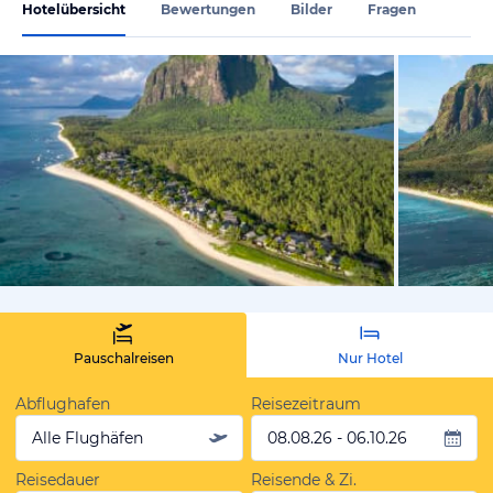
Hotelübersicht
Bewertungen
Bilder
Fragen
vom Hoteli
Pauschalreisen
Nur Hotel
Abflughafen
Reisezeitraum
Alle Flughäfen
08.08.26 - 06.10.26
Reisedauer
Reisende & Zi.