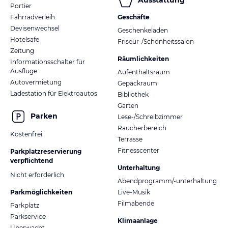
Ausstattung
Portier
Fahrradverleih
Geschäfte
Devisenwechsel
Geschenkeladen
Hotelsafe
Friseur-/Schönheitssalon
Zeitung
Räumlichkeiten
Informationsschalter für
Ausflüge
Aufenthaltsraum
Autovermietung
Gepäckraum
Ladestation für Elektroautos
Bibliothek
Garten
Parken
Lese-/Schreibzimmer
Raucherbereich
Kostenfrei
Terrasse
Fitnesscenter
Parkplatzreservierung
verpflichtend
Unterhaltung
Nicht erforderlich
Abendprogramm/-unterhaltung
Parkmöglichkeiten
Live-Musik
Filmabende
Parkplatz
Parkservice
Klimaanlage
Überwacht