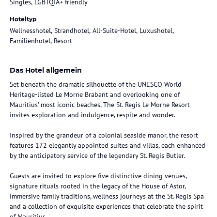
Singles, LGBTQIA+ friendly
Hoteltyp
Wellnesshotel, Strandhotel, All-Suite-Hotel, Luxushotel,
Familienhotel, Resort
Das Hotel allgemein
Set beneath the dramatic silhouette of the UNESCO World
Heritage-listed Le Morne Brabant and overlooking one of
Mauritius’ most iconic beaches, The St. Regis Le Morne Resort
invites exploration and indulgence, respite and wonder.
Inspired by the grandeur of a colonial seaside manor, the resort
features 172 elegantly appointed suites and villas, each enhanced
by the anticipatory service of the legendary St. Regis Butler.
Guests are invited to explore five distinctive dining venues,
signature rituals rooted in the legacy of the House of Astor,
immersive family traditions, wellness journeys at the St. Regis Spa
and a collection of exquisite experiences that celebrate the spirit
of Mauritius.