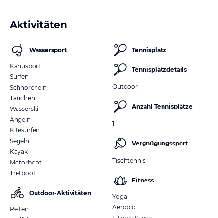
Aktivitäten
Wassersport
Tennisplatz
Kanusport
Tennisplatzdetails
Surfen
Outdoor
Schnorcheln
Tauchen
Anzahl Tennisplätze
Wasserski
Angeln
1
Kitesurfen
Segeln
Vergnügungssport
Kayak
Tischtennis
Motorboot
Tretboot
Fitness
Outdoor-Aktivitäten
Yoga
Aerobic
Reiten
Fitness Kurse