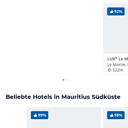
92%
LUX* Le M
Le Morne, 
522m
Beliebte Hotels in Mauritius Südküste
99%
98%