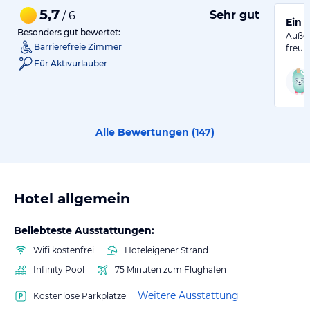
5,7
Sehr gut
/ 6
Ein 
Besonders gut bewertet:
Außer
Barrierefreie Zimmer
freu
Für Aktivurlauber
Alle Bewertungen (
147
)
Hotel allgemein
Beliebteste Ausstattungen:
Wifi kostenfrei
Hoteleigener Strand
Infinity Pool
75 Minuten zum Flughafen
Weitere Ausstattung
Kostenlose Parkplätze