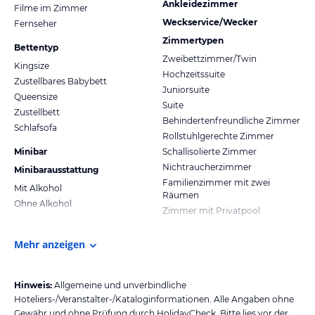
Ankleidezimmer
Filme im Zimmer
Weckservice/Wecker
Fernseher
Zimmertypen
Bettentyp
Zweibettzimmer/Twin
Kingsize
Hochzeitssuite
Zustellbares Babybett
Juniorsuite
Queensize
Suite
Zustellbett
Behindertenfreundliche Zimmer
Schlafsofa
Rollstuhlgerechte Zimmer
Minibar
Schallisolierte Zimmer
Nichtraucherzimmer
Minibarausstattung
Familienzimmer mit zwei
Mit Alkohol
Räumen
Ohne Alkohol
Zimmer mit Privatpool
Mehr anzeigen
Hinweis:
Allgemeine und unverbindliche
Hoteliers-/Veranstalter-/Kataloginformationen. Alle Angaben ohne
Gewähr und ohne Prüfung durch HolidayCheck. Bitte lies vor der