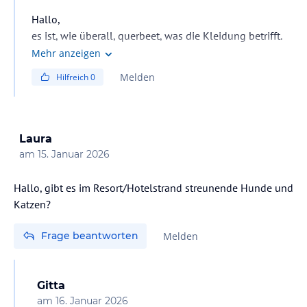
jeweiligen Veranstalters.
Hallo,
es ist, wie überall, querbeet, was die Kleidung betrifft.
Ich hatte immer ne leichte lange Hose an, aber die
Mehr anzeigen
„kurzhosigen“ Herren wurden auch nicht
Melden
Hilfreich
0
herausgeworfen. Meine Meinung… zum Abendessen
wäre eine lange Hose angemessen
Laura
am
15. Januar 2026
Hallo, gibt es im Resort/Hotelstrand streunende Hunde und
Katzen?
Frage beantworten
Melden
Gitta
am
16. Januar 2026