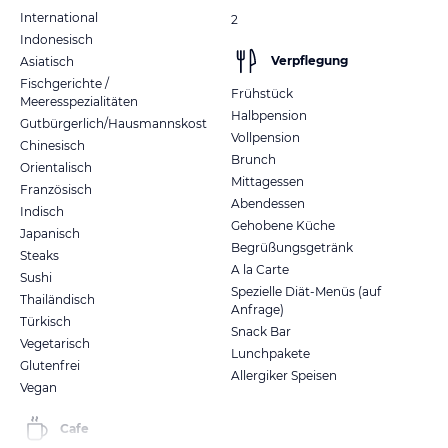
International
2
Indonesisch
Verpflegung
Asiatisch
Fischgerichte /
Frühstück
Meeresspezialitäten
Halbpension
Gutbürgerlich/Hausmannskost
Vollpension
Chinesisch
Brunch
Orientalisch
Mittagessen
Französisch
Abendessen
Indisch
Gehobene Küche
Japanisch
Begrüßungsgetränk
Steaks
A la Carte
Sushi
Spezielle Diät-Menüs (auf
Thailändisch
Anfrage)
Türkisch
Snack Bar
Vegetarisch
Lunchpakete
Glutenfrei
Allergiker Speisen
Vegan
Cafe