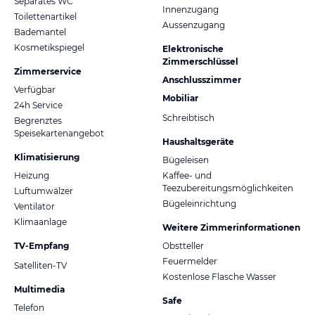
Separates WC
Innenzugang
Toilettenartikel
Aussenzugang
Bademantel
Kosmetikspiegel
Elektronische
Zimmerschlüssel
Zimmerservice
Anschlusszimmer
Verfügbar
Mobiliar
24h Service
Schreibtisch
Begrenztes
Speisekartenangebot
Haushaltsgeräte
Klimatisierung
Bügeleisen
Heizung
Kaffee- und
Teezubereitungsmöglichkeiten
Luftumwälzer
Bügeleinrichtung
Ventilator
Klimaanlage
Weitere Zimmerinformationen
TV-Empfang
Obstteller
Feuermelder
Satelliten-TV
Kostenlose Flasche Wasser
Multimedia
Safe
Telefon