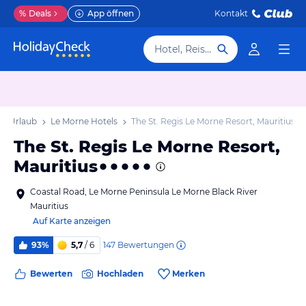
%
Deals
App öffnen
Kontakt
Hotel, Reiseziel
ne Urlaub
Le Morne Hotels
The St. Regis Le Morne Resort, Mauritius
The St. Regis Le Morne Resort,
Mauritius
Coastal Road, Le Morne Peninsula Le Morne Black River
Mauritius
Auf Karte anzeigen
147
Bewertungen
93%
5,7
/ 6
Bewerten
Hochladen
Merken