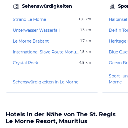
Sehenswürdigkeiten
Spor
Strand Le Morne
0,8
km
Halbinse
Unterwasser Wasserfall
1,3
km
Delfin To
Le Morne Brabant
1,7
km
Heritage 
International Slave Route Monument
1,8
km
Blue Que
Crystal Rock
4,8
km
Ocean Br
Sport- un
Sehenswürdigkeiten in Le Morne
Morne
Hotels in der Nähe von The St. Regis
Le Morne Resort, Mauritius