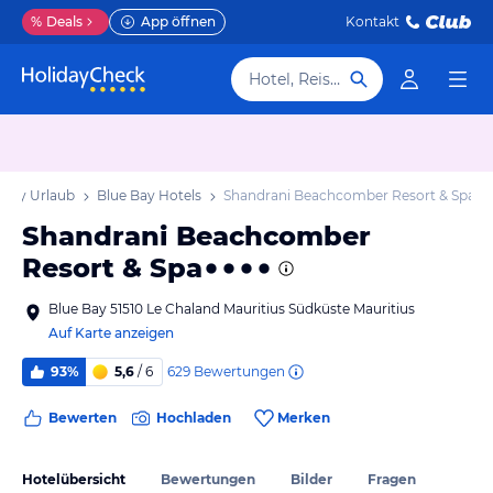
%
Deals
App öffnen
Kontakt
Hotel, Reiseziel
 Bay Urlaub
Blue Bay Hotels
Shandrani Beachcomber Resort & Spa
Shandrani Beachcomber
Resort & Spa
Blue Bay 51510 Le Chaland Mauritius Südküste Mauritius
Auf Karte anzeigen
629
Bewertungen
93%
5,6
/ 6
Bewerten
Hochladen
Merken
Hotelübersicht
Bewertungen
Bilder
Fragen