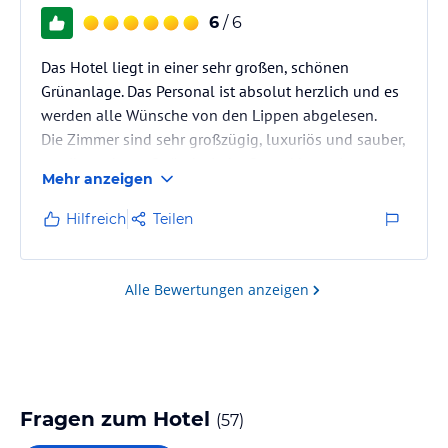
6
/ 6
Das Hotel liegt in einer sehr großen, schönen
Grünanlage. Das Personal ist absolut herzlich und es
werden alle Wünsche von den Lippen abgelesen.
Die Zimmer sind sehr großzügig, luxuriös und sauber,
es gibt mehrere Strände, jeder Strand hat seine
Mehr anzeigen
eigene Schönheit. Frische Handtücher bekommt man
jeden Tag, das Essen ist absolut fantastisch und
Hilfreich
Teilen
abwechslungsreich. Es gibt genügend
(Wasser)sportangebote, wir hatten das Schnorcheln
mit dem Glasboot einige Male in der Blue Bay
Alle Bewertungen anzeigen
gemacht, es was absolut klasse und hat jeden…
Fragen zum Hotel
(
57
)