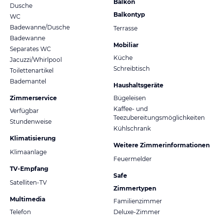
Balkon
Dusche
Balkontyp
WC
Badewanne/Dusche
Terrasse
Badewanne
Mobiliar
Separates WC
Küche
Jacuzzi/Whirlpool
Schreibtisch
Toilettenartikel
Bademantel
Haushaltsgeräte
Zimmerservice
Bügeleisen
Kaffee- und
Verfügbar
Teezubereitungsmöglichkeiten
Stundenweise
Kühlschrank
Klimatisierung
Weitere Zimmerinformationen
Klimaanlage
Feuermelder
TV-Empfang
Safe
Satelliten-TV
Zimmertypen
Multimedia
Familienzimmer
Telefon
Deluxe-Zimmer