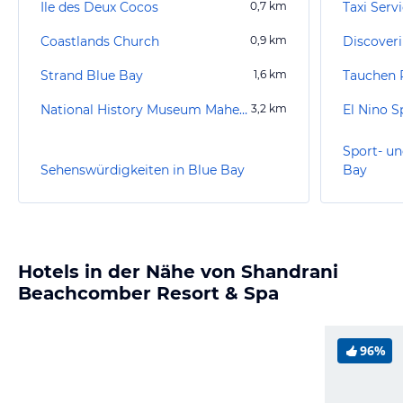
Ile des Deux Cocos
0,7
km
Taxi Serv
Coastlands Church
0,9
km
Strand Blue Bay
1,6
km
Tauchen P
National History Museum Mahebourg
3,2
km
El Nino S
Sport- un
Sehenswürdigkeiten in Blue Bay
Bay
Hotels in der Nähe von Shandrani
Beachcomber Resort & Spa
96%