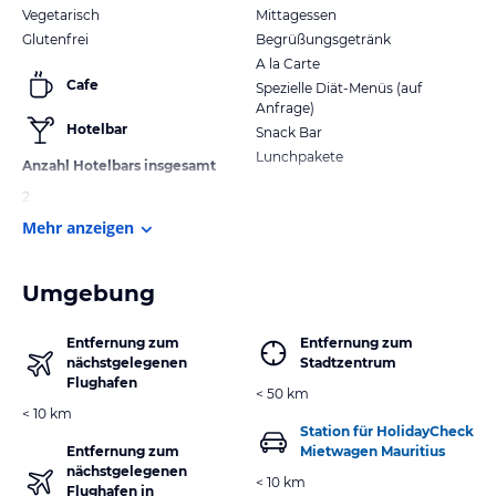
Vegetarisch
Mittagessen
Glutenfrei
Begrüßungsgetränk
A la Carte
Cafe
Spezielle Diät-Menüs (auf
Anfrage)
Hotelbar
Snack Bar
Lunchpakete
Anzahl Hotelbars insgesamt
2
Mehr anzeigen
Umgebung
Entfernung zum
Entfernung zum
nächstgelegenen
Stadtzentrum
Flughafen
< 50 km
< 10 km
Station für HolidayCheck
Entfernung zum
Mietwagen Mauritius
nächstgelegenen
< 10 km
Flughafen in