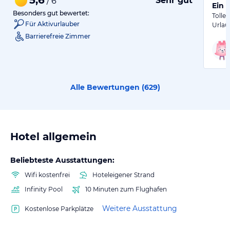
Sehr gut
/ 6
Ein 
Besonders gut bewertet:
Tolle
Für Aktivurlauber
Urlau
Barrierefreie Zimmer
Alle Bewertungen (
629
)
Hotel allgemein
Beliebteste Ausstattungen:
Wifi kostenfrei
Hoteleigener Strand
Infinity Pool
10 Minuten zum Flughafen
Weitere Ausstattung
Kostenlose Parkplätze