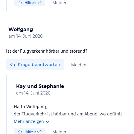
Melden
Hilfreich
0
runtergekommen bedeuten soll ?
Es roch nicht nach edelen Düften, es gab keine
Lufterfrischer.
Wolfgang
am
14. Juni 2026
Ist der Flugverkehr hörbar und störend?
Frage beantworten
Melden
Kay und Stephanie
am
14. Juni 2026
Hallo Wolfgang,
der Flugverkehr ist hörbar und am Abend, wo gefühlt
die höchste Flugaktivität stattfindet, nicht mehr nur
Mehr anzeigen
interessant. Wirklich störend können wir die
Melden
Hilfreich
0