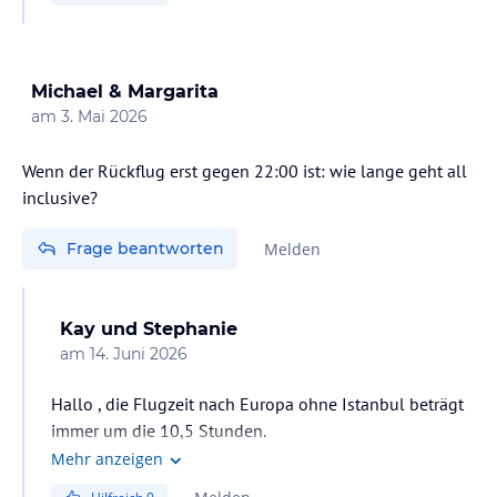
Lärmbelästigung nach 2x vier Wochen in der Anlage
nicht bezeichnen.
Wenn jedoch der ganze Urlaub, ohne Mietwagen und
nur am Strand verbracht werden soll, könnte der
Michael & Margarita
Flugverkehr als störend bezeichnet werden.
am
3. Mai 2026
Schau am besten ab 19.00 Uhr Ortszeit in das
Wenn der Rückflug erst gegen 22:00 ist: wie lange geht all
inclusive?
Frage beantworten
Melden
Kay und Stephanie
am
14. Juni 2026
Hallo , die Flugzeit nach Europa ohne Istanbul beträgt
Mehr anzeigen