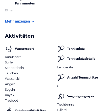
Fahrminuten
10 min
Mehr anzeigen
Aktivitäten
Wassersport
Tennisplatz
Kanusport
Tennisplatzdetails
Surfen
Leihgeräte
Schnorcheln
Tauchen
Anzahl Tennisplätze
Wasserski
Angeln
6
Segeln
Kayak
Vergnügungssport
Tretboot
Tischtennis
Billard
Outdoor-Aktivitäten