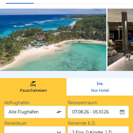
vom Hotelie
Pauschalreisen
Nur Hotel
Abflughafen
Reisezeitraum
Alle Flughäfen
07.08.26 - 05.10.26
Reisedauer
Reisende & Zi.
2 Erw, 0 Kinder, 1 Zi.