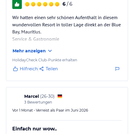
6
/ 6
Wir hatten einen sehr schönen Aufenthalt in diesem
wundervollen Resort in toller Lage direkt an der Blue
Bay, Mauritius.
Service & Gastronomie
Das Personal ist sehr freundlich und hilfsbereit, und
Mehr anzeigen
das Essen ist wirklich lecker.
Schnorcheln & Aktivitäten
HolidayCheck Club-Punkte erhalten
Besonders hervorzuheben ist das tolle
Hilfreich
Teilen
Schnorchelerlebnis direkt am Strand. Im Gegensatz
dazu war der kostenlose Bootsausflug in der Nähe
des Resorts eher enttäuschend, da dort leider alle
Korallen abgestorben sind.
Marcel
(
26-30
)
3
Bewertungen
Was uns aufgefallen ist
Ein paar Kleinigkeiten…
Vor 1 Monat • Verreist als Paar im Juni 2026
Einfach nur wow..