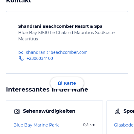
Kontakt
Shandrani Beachcomber Resort & Spa
Blue Bay 51510 Le Chaland Mauritius Südküste
Mauritius
shandrani@beachcomber.com
+2306034100
Karte
Interessantes in der Nähe
Sehenswürdigkeiten
Spor
Blue Bay Marine Park
0,5
km
Glasbode