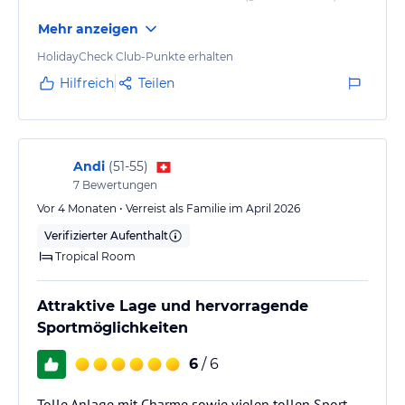
etwas tiefer mit Korallen und Fischen. Viele
Mehr anzeigen
Flughunde, die sich von Mangos ernähren. Abends
habe ich mit meinem Sohn Geckos gejagt und
HolidayCheck Club-Punkte erhalten
Einsiedlerkrebse mit Krabben beobachtet. Der nahe
Hilfreich
Teilen
Flughafen hat uns nicht gestört. Man sieht hin und
wieder Flugzeuge, man hört sie aber wir haben es als
interessant empfunden und nicht als…
Andi
(
51-55
)
7
Bewertungen
Vor 4 Monaten • Verreist als Familie im April 2026
Verifizierter Aufenthalt
Tropical Room
Attraktive Lage und hervorragende
Sportmöglichkeiten
6
/ 6
Tolle Anlage mit Charme sowie vielen tollen Sport-