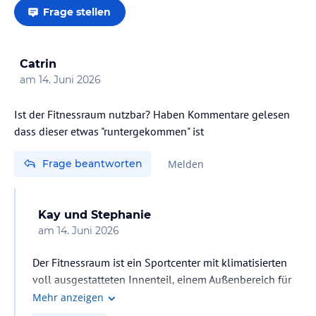
Frage stellen
Catrin
am
14. Juni 2026
Ist der Fitnessraum nutzbar? Haben Kommentare gelesen
dass dieser etwas "runtergekommen" ist
Frage beantworten
Melden
Kay und Stephanie
am
14. Juni 2026
Der Fitnessraum ist ein Sportcenter mit klimatisierten
voll ausgestatteten Innenteil, einem Außenbereich für
Yoga und Kampfsport .Die Geräte nicht der neuste
Mehr anzeigen
Schrei ,aber sauber und gepflegt. Weiß nicht was