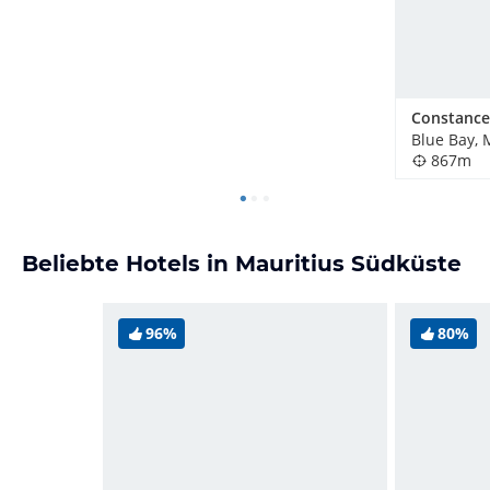
Blue Bay, 
867m
Beliebte Hotels in Mauritius Südküste
96%
80%