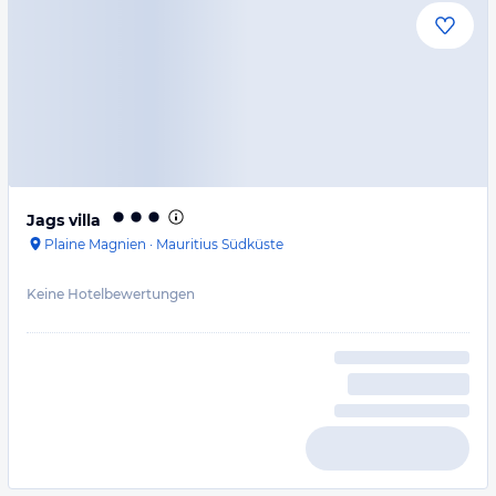
Jags villa
Plaine Magnien
·
Mauritius Südküste
Keine Hotelbewertungen