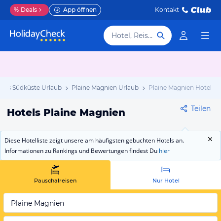
%
Deals
App öffnen
Kontakt
Hotel, Reiseziel
tius Südküste Urlaub
Plaine Magnien Urlaub
Plaine Magnien Hotels
Teilen
Hotels Plaine Magnien
Diese Hotelliste zeigt unsere am häufigsten gebuchten Hotels an.
Informationen zu Rankings und Bewertungen findest Du
hier
Pauschalreisen
Nur Hotel
Plaine Magnien