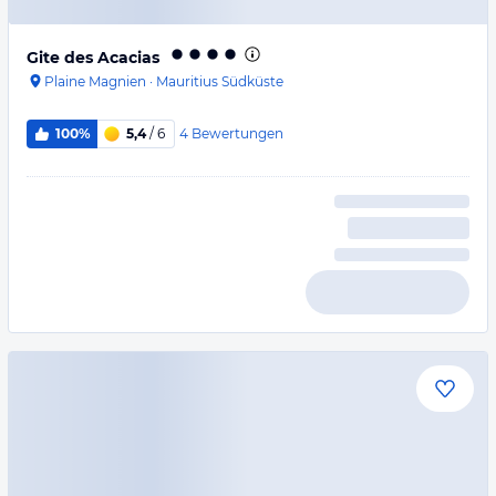
Gite des Acacias
Plaine Magnien
·
Mauritius Südküste
4
Bewertungen
100%
5,4
/ 6