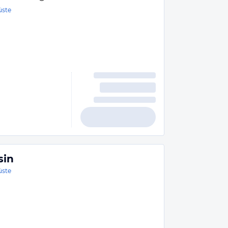
üste
sin
üste