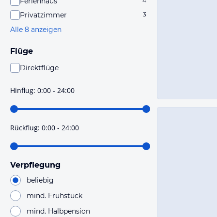
Ferienhaus
4
Privatzimmer
3
Alle 8 anzeigen
Flüge
Direktflüge
Du findest mit dieser Einstellung Flüge, die mit sehr
hoher Wahrscheinlichkeit Direktflüge sind. Bitte
Hinflug
:
0:00 - 24:00
prüfe vor der Buchung noch einmal die Flugdetails.
Rückflug
:
0:00 - 24:00
Verpflegung
beliebig
mind. Frühstück
mind. Halbpension