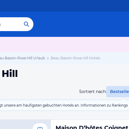
au Bassin-Rose Hill Urlaub
Beau Bassin-Rose Hill Hotels
Hill
Sortiert nach:
Bestselle
eigt unsere am häufigsten gebuchten Hotels an. Informationen zu Rankin
Maison D’hôtes Coignet