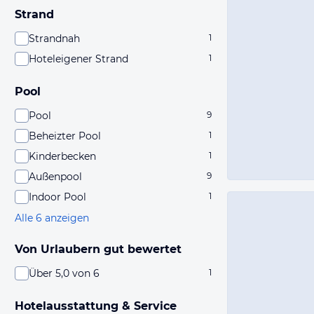
Strand
Strandnah
1
Hoteleigener Strand
1
Pool
Pool
9
Beheizter Pool
1
Kinderbecken
1
Außenpool
9
Indoor Pool
1
Alle 6 anzeigen
Von Urlaubern gut bewertet
Über 5,0 von 6
1
Hotelausstattung & Service