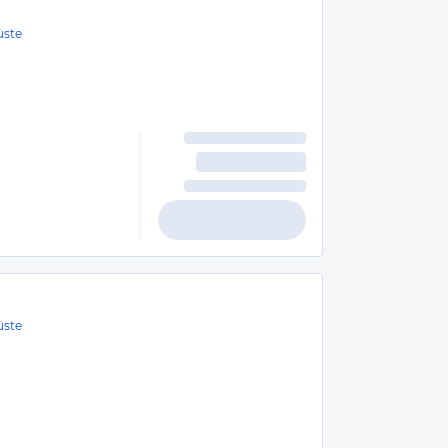
üste
üste