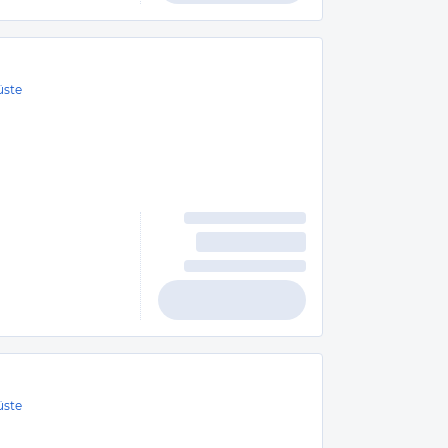
üste
üste