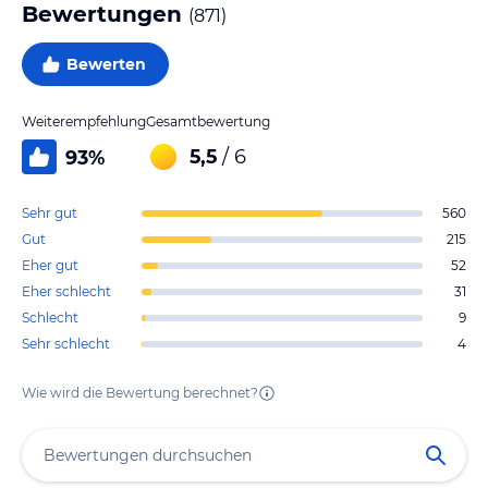
Bewertungen
(
871
)
Bewerten
Weiterempfehlung
Gesamtbewertung
5,5
/ 6
93
%
Sehr gut
560
Gut
215
Eher gut
52
Eher schlecht
31
Schlecht
9
Sehr schlecht
4
Wie wird die Bewertung berechnet?