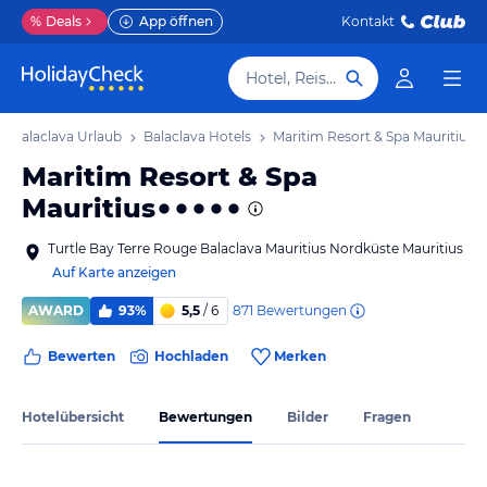
%
Deals
App öffnen
Kontakt
Hotel, Reiseziel
Balaclava Urlaub
Balaclava Hotels
Maritim Resort & Spa Mauritius
Maritim Resort & Spa
Mauritius
Turtle Bay Terre Rouge Balaclava Mauritius Nordküste Mauritius
Auf Karte anzeigen
871
Bewertungen
AWARD
93%
5,5
/ 6
Bewerten
Hochladen
Merken
Hotelübersicht
Bewertungen
Bilder
Fragen