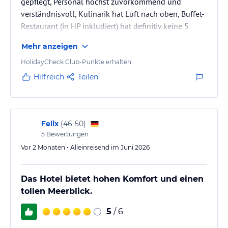
gepflegt, Personal höchst zuvorkommend und
verständnisvoll, Kulinarik hat Luft nach oben, Buffet-
Restaurant (in HP inkludiert) hat definitiv keine 5
Sterne Küche (viele Convenience Produkte,
Mehr anzeigen
geschmacklich leider sehr gewöhnlich bis
phantasielos) - von den a la carte Restaurant ist v.a.
HolidayCheck Club-Punkte erhalten
am Strand das "La Marre" zu empfehlen. Viele
Hilfreich
Teilen
kostenlose Freizeitaktivitäten (Wassersport,
Bogenschießen, etc). Resümee: Wenn die Kulinarik
auf den 5 Sterne kommt ist das Hotel eine…
Felix
(
46-50
)
5
Bewertungen
Vor 2 Monaten • Alleinreisend im Juni 2026
Das Hotel bietet hohen Komfort und einen
tollen Meerblick.
5
/ 6