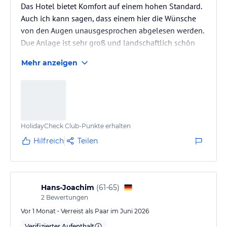
Das Hotel bietet Komfort auf einem hohen Standard.
Auch ich kann sagen, dass einem hier die Wünsche
von den Augen unausgesprochen abgelesen werden.
Due Anlage ist sehr groß und landschaftlich schôn
gelegen. Der Blick aufs Meer ist unbezahlbar. Die
Mehr anzeigen
Restaurants insbesondere die a la Carte Restaurants
bieten ein umfangreich kulinarisches Angebot. Hätte
ich nicht Halbpension gebucht, hǎtte ich diese mehr
ausgesucht, da ich das Buffetrestaurant als nicht
sooo vielfältig wahrgenommen hatte. Mir haben hier
HolidayCheck Club-Punkte erhalten
insbesondere…
Hilfreich
Teilen
Hans-Joachim
(
61-65
)
2
Bewertungen
Vor 1 Monat • Verreist als Paar im Juni 2026
Verifizierter Aufenthalt