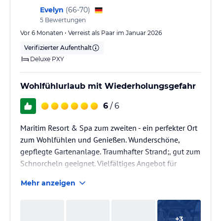
Evelyn
(
66-70
)
5
Bewertungen
Vor 6 Monaten • Verreist als Paar im Januar 2026
Verifizierter Aufenthalt
Deluxe PXY
Wohlfühlurlaub mit Wiederholungsgefahr
6
/ 6
Maritim Resort & Spa zum zweiten - ein perfekter Ort
zum Wohlfühlen und Genießen. Wunderschöne,
gepflegte Gartenanlage. Traumhafter Strand;, gut zum
Schnorcheln geeignet. Vielfältiges Angebot für
sportliche Aktivitäten zu Wasser und Land.
Mehr anzeigen
Großzügige Zimmer mt viel Komfort.. Freundliche
und aufmerksame Mitarbeiter überall.
+
3