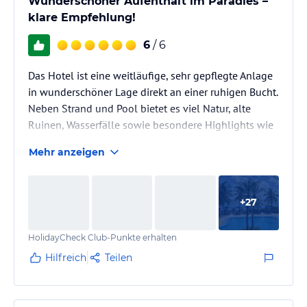
Wunderschöner Aufenthalt im Paradies –
klare Empfehlung!
6
/ 6
Das Hotel ist eine weitläufige, sehr gepflegte Anlage
in wunderschöner Lage direkt an einer ruhigen Bucht.
Neben Strand und Pool bietet es viel Natur, alte
Ruinen, Wasserfälle sowie besondere Highlights wie
Riesenschildkröten und einen Pferdestall. Die
Mehr anzeigen
Atmosphäre ist insgesamt sehr entspannt und ruhig –
man findet jederzeit freie Liegen und Plätze in den
Restaurants oder Bars.
+
27
Die Zimmer sind großzügig geschnitten, sauber und
HolidayCheck Club-Punkte erhalten
komfortabel, wenn auch nicht ganz auf dem
neuesten Stand. Viele Zimmer bieten einen…
Hilfreich
Teilen