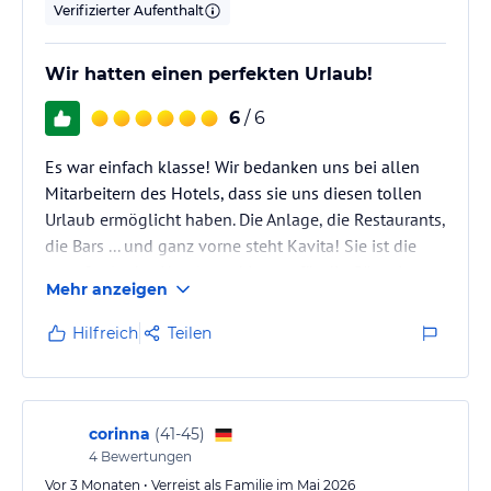
Verifizierter Aufenthalt
Wir hatten einen perfekten Urlaub!
6
/ 6
Es war einfach klasse! Wir bedanken uns bei allen
Mitarbeitern des Hotels, dass sie uns diesen tollen
Urlaub ermöglicht haben. Die Anlage, die Restaurants,
die Bars ... und ganz vorne steht Kavita! Sie ist die
gute Seele des Hotels und immer für die Gäste im
Mehr anzeigen
Einsatz mit tollen Ideen und Überraschungen.
VIELEN DANK an ALLE!!!
Hilfreich
Teilen
corinna
(
41-45
)
4
Bewertungen
Vor 3 Monaten • Verreist als Familie im Mai 2026