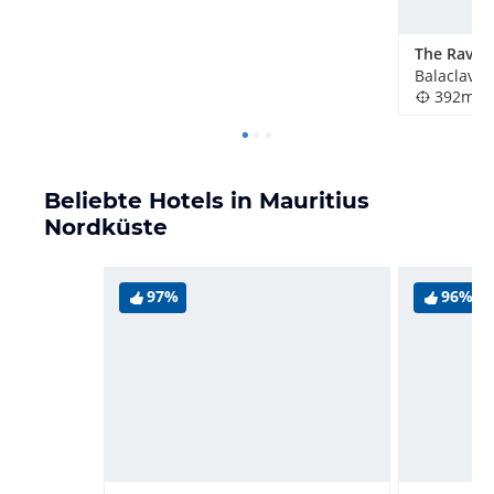
Balaclava,
392m
Beliebte Hotels in Mauritius
Nordküste
97%
96%