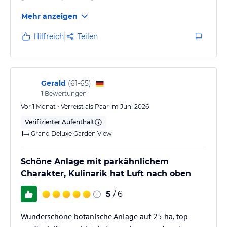
fantastisch. Wenn es nicht noch so viele andere Ziele
Mehr anzeigen
geben würde, würden wir immer wieder
zurückkehren. Von uns gibt es für das Maritim eine
Hilfreich
Teilen
klare Empfehlung. 10 von 10 Sterne.
Gerald
(
61-65
)
1
Bewertungen
Vor 1 Monat • Verreist als Paar im Juni 2026
Verifizierter Aufenthalt
Grand Deluxe Garden View
Schöne Anlage mit parkähnlichem
Charakter, Kulinarik hat Luft nach oben
5
/ 6
Wunderschöne botanische Anlage auf 25 ha, top