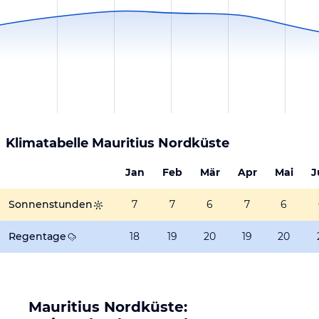
Klimatabelle
Mauritius Nordküste
Jan
Feb
Mär
Apr
Mai
J
Sonnenstunden
7
7
6
7
6
Regentage
18
19
20
19
20
Mauritius Nordküste: