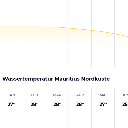
Wassertemperatur
Mauritius Nordküste
JAN
FEB
MÄR
APR
MAI
JU
27
°
28
°
28
°
28
°
27
°
25