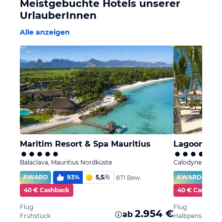
Meistgebuchte Hotels unserer
UrlauberInnen
Alle anzeigen
Maritim Resort & Spa Mauritius
Lagoon Atti
Balaclava, Mauritius Nordküste
Calodyne, Mauri
AWARD
93
%
5,5
/
6
AWARD
871 Bew.
40 € Cashback
40 € Cashbac
Flug
Flug
2.954 €
ab
Frühstück
Halbpension