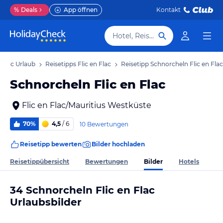
%
Deals
App öffnen
Kontakt
Hotel, Reiseziel
n Flac Urlaub
Reisetipps Flic en Flac
Reisetipp Schnorcheln Flic en Flac
Schnorcheln Flic en Flac
Flic en Flac/Mauritius Westküste
70%
4,5
/ 6
10 Bewertungen
Reisetipp bewerten
Bilder hochladen
Bilder
Reisetippübersicht
Bewertungen
Hotels
34 Schnorcheln Flic en Flac
Urlaubsbilder