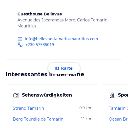
Guesthouse Bellevue
Avenue des Jacarandas Morc. Carlos Tamarin
Mauritius
info@bellevue-tamarin-mauritius.com
+230 57535019
Karte
Interessantes in der Nähe
Sehenswürdigkeiten
Spor
Strand Tamarin
0,9
km
Berg Tourelle de Tamarin
1,1
km
Ocean Br