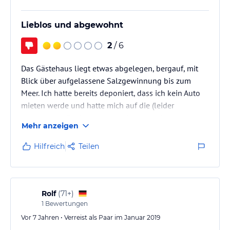
Lieblos und abgewohnt
2
/ 6
Das Gästehaus liegt etwas abgelegen, bergauf, mit
Blick über aufgelassene Salzgewinnung bis zum
Meer. Ich hatte bereits deponiert, dass ich kein Auto
mieten werde und hatte mich auf die (leider
geschönten) Entfernungsangaben und die
Mehr anzeigen
Hilfsbereitschaft der Gastgeber verlassen. Ich wusste
nicht, wie schwierig es ist, für zb. die Rückfahrt von
Hilfreich
Teilen
einem Restaurant nachts ein Taxi zu bekommen.
Rolf
(
71+
)
1
Bewertungen
Vor 7 Jahren • Verreist als Paar im Januar 2019