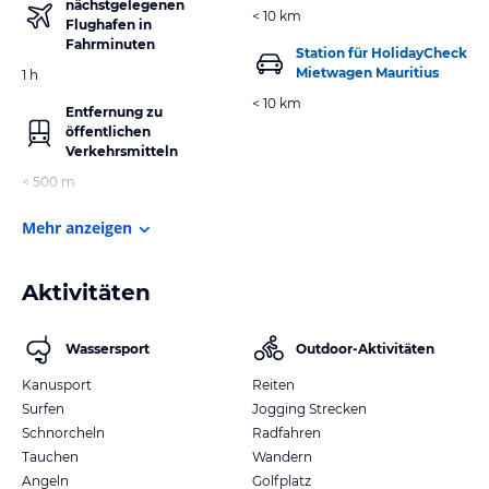
nächstgelegenen
< 10 km
Flughafen in
Fahrminuten
Station für HolidayCheck
Mietwagen Mauritius
1 h
< 10 km
Entfernung zu
öffentlichen
Verkehrsmitteln
< 500 m
Mehr anzeigen
Aktivitäten
Wassersport
Outdoor-Aktivitäten
Kanusport
Reiten
Surfen
Jogging Strecken
Schnorcheln
Radfahren
Tauchen
Wandern
Angeln
Golfplatz