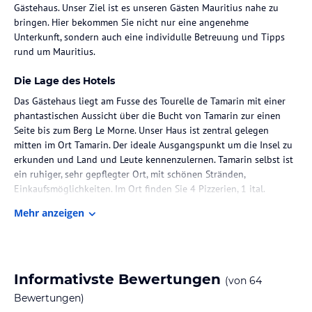
Gästehaus. Unser Ziel ist es unseren Gästen Mauritius nahe zu
bringen. Hier bekommen Sie nicht nur eine angenehme
Unterkunft, sondern auch eine individulle Betreuung und Tipps
rund um Mauritius.
Die Lage des Hotels
Das Gästehaus liegt am Fusse des Tourelle de Tamarin mit einer
phantastischen Aussicht über die Bucht von Tamarin zur einen
Seite bis zum Berg Le Morne. Unser Haus ist zentral gelegen
mitten im Ort Tamarin. Der ideale Ausgangspunkt um die Insel zu
erkunden und Land und Leute kennenzulernen. Tamarin selbst ist
ein ruhiger, sehr gepflegter Ort, mit schönen Stränden,
Einkaufsmöglichkeiten. Im Ort finden Sie 4 Pizzerien, 1 ital.
Restaurant, 1 Steakhaus, 6 intern.u. maur. Küche, 1 Chinese, 3
Mehr anzeigen
Hotelrestaurant sowie 1 Biergarten mit Steaks und intern. Kücche -
also ist auch für das leibliche Wohl gesorgt.
Zimmer / Unterbringung im Hotel
Informativste Bewertungen
(von
64
Wir verfügen über Studios, kleine Apartments bis hin zu mittleren
und auch großen Apartments von der mittleren Ausstattung bis
Bewertungen)
hin zum Luxus-Penthouse. Die Räume sind gemütlich und mit viel