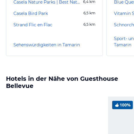
Casela Nature Parks | Best Nature Parks in Mauritius
6,4
km
Blue Que
Casela Bird Park
6,5
km
Strand Flic en Flac
6,5
km
Schnorche
Sport- un
Sehenswürdigkeiten in Tamarin
Tamarin
Hotels in der Nähe von Guesthouse
Bellevue
100%