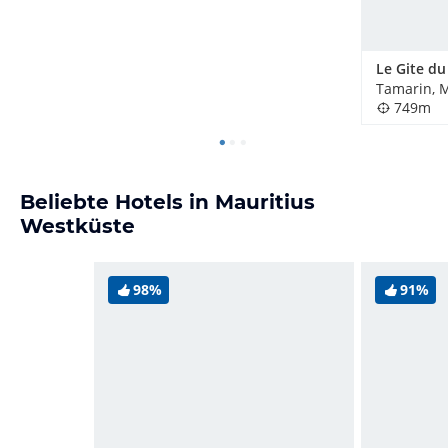
Le Gite d
Tamarin, M
749m
Beliebte Hotels in Mauritius
Westküste
98%
91%