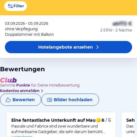
Filter
ab
172 €
03.09.2026 - 05.09.2026
ohne Verpflegung
2 ERW • 2 Nächte
Doppelzimmer mit Balkon
Hotelangebote
ansehen
Bewertungen
Sammle
Punkte
für Deine Hotelbewertung.
Kostenlos anmelden
Bewerten
Bilder hochladen
Eine fantastische Unterkunft auf Mauritius!
6
/ 6
Sehr
Pascale und Fabrice sind zwei wunderbare und
Das G
aufmerksame Gastgeber, die sehr darum bemüht…
unter