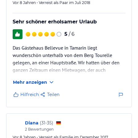
Vor 8 Jahren • Verreist als Paar im Juli 2018
Sehr schöner erholsamer Urlaub
5
/ 6
Das Gästehaus Bellevue in Tamarin liegt
wunderschön unterhalb von dem Berg Tourelle
gelegen, an einer Hauptstraße. Wir hatten über den
ganzen Zeitraum einen Mietwagen, der auch
erforderlich war. Vom Gästehaus aus zum Strand, zum
Mehr anzeigen
Einkaufen oder am Abend zum Essen gehen sind die
Entfernungen doch zu weit und die Straßen nicht
Hilfreich
Teilen
beleuchtet (Taschenlampe sinnvoll). Parkplätze sind
vorm Haus vorhanden. Tamarin ist ein guter
Ausgangspunkt um die Insel zu erkunden, Wandern
oder Baden zu gehen. Auch gibt es 5 schöne…
Diana
(
31-35
)
2
Bewertungen
Vor 8 Jahren • Verreist als Familie im Dezember 2017