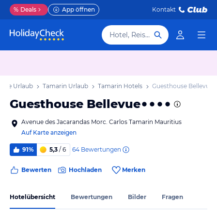
%
Deals
App öffnen
Kontakt
Hotel, Reiseziel
üste Urlaub
Tamarin Urlaub
Tamarin Hotels
Guesthouse Bellevue
Guesthouse Bellevue
Avenue des Jacarandas Morc. Carlos Tamarin Mauritius
Auf Karte anzeigen
64
Bewertungen
91%
5,3
/ 6
Bewerten
Hochladen
Merken
Hotelübersicht
Bewertungen
Bilder
Fragen