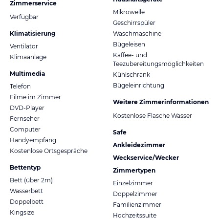
Zimmerservice
Mikrowelle
Verfügbar
Geschirrspüler
Klimatisierung
Waschmaschine
Bügeleisen
Ventilator
Kaffee- und
Klimaanlage
Teezubereitungsmöglichkeiten
Multimedia
Kühlschrank
Bügeleinrichtung
Telefon
Filme im Zimmer
Weitere Zimmerinformationen
DVD-Player
Kostenlose Flasche Wasser
Fernseher
Computer
Safe
Handyempfang
Ankleidezimmer
Kostenlose Ortsgespräche
Weckservice/Wecker
Bettentyp
Zimmertypen
Bett (über 2m)
Einzelzimmer
Wasserbett
Doppelzimmer
Doppelbett
Familienzimmer
Kingsize
Hochzeitssuite