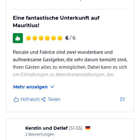
Hinweis:
Allgemeine und unverbindliche
Hoteliers-/Veranstalter-/Kataloginformationen. Alle Angaben
Eine fantastische Unterkunft auf
ohne Gewähr und ohne Prüfung durch HolidayCheck. Bitte
lies vor der Buchung die verbindlichen
Angebotsdetails
des
Mauritius!
jeweiligen Veranstalters.
6
/ 6
Pascale und Fabrice sind zwei wunderbare und
aufmerksame Gastgeber, die sehr darum bemüht sind,
ihren Gästen alles zu ermöglichen. Dabei kann es sich
um Einladungen zu Abendveranstaltungen, das
Organisieren von Ausflügen, das Mieten eines Autos
Mehr anzeigen
oder auch nur so etwas wie einen Wasserkocher
handeln - die zwei tun immer ihr Bestes um den
Hilfreich
Teilen
Gästen alle Wünsche zu erfüllen.
Die Lage vom Guesthouse ist auch sehr gut; in 20
Minuten ist man zu Fuß am Strand, genau so lange
braucht man zum nächst gelegenen Supermarkt.…
Kerstin und Detlef
(
51-55
)
2
Bewertungen