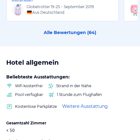
weiterlesen
Globetrotter
19-25
•
September 2019
Aus Deutschland
Alle Bewertungen (
64
)
Hotel allgemein
Beliebteste Ausstattungen:
Wifi kostenfrei
Strand in der Nähe
Pool verfügbar
1 Stunde zum Flughafen
Weitere Ausstattung
Kostenlose Parkplätze
Gesamtzahl Zimmer
< 50