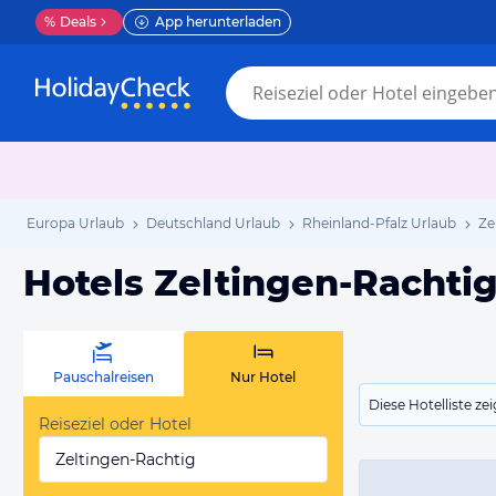
%
Deals
App herunterladen
Europa Urlaub
Deutschland Urlaub
Rheinland-Pfalz Urlaub
Ze
Hotels Zeltingen-Rachti
Pauschalreisen
Nur Hotel
Diese Hotelliste z
Reiseziel oder Hotel
Zeltingen-Rachtig