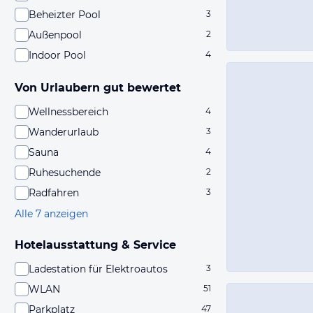
Beheizter Pool
3
Außenpool
2
Indoor Pool
4
Von Urlaubern gut bewertet
Wellnessbereich
4
Wanderurlaub
3
Sauna
4
Ruhesuchende
2
Radfahren
3
Alle 7 anzeigen
Hotelausstattung & Service
Ladestation für Elektroautos
3
WLAN
51
Parkplatz
47