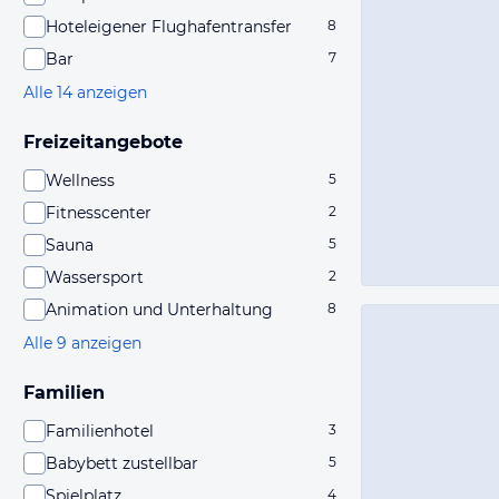
Hoteleigener Flughafentransfer
8
Bar
7
Alle 14 anzeigen
Freizeitangebote
Wellness
5
Fitnesscenter
2
Sauna
5
Wassersport
2
Animation und Unterhaltung
8
Alle 9 anzeigen
Familien
Familienhotel
3
Babybett zustellbar
5
Spielplatz
4