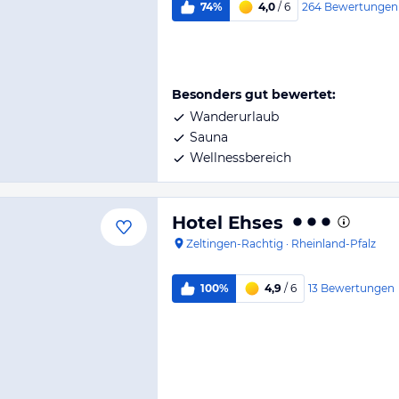
264
Bewertungen
74%
4,0
/ 6
Besonders gut bewertet:
Wanderurlaub
Sauna
Wellnessbereich
Hotel Ehses
Zeltingen-Rachtig
·
Rheinland-Pfalz
13
Bewertungen
100%
4,9
/ 6