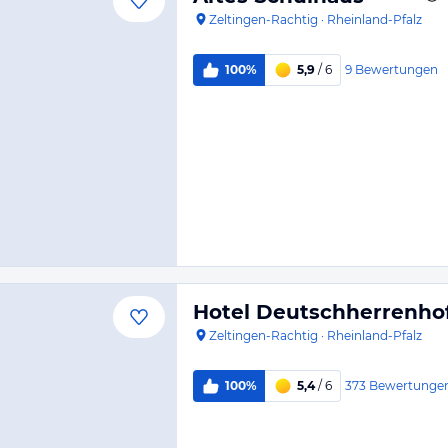
Zeltingen-Rachtig
·
Rheinland-Pfalz
9
Bewertungen
100%
5,9
/ 6
Hotel Deutschherrenho
Zeltingen-Rachtig
·
Rheinland-Pfalz
373
Bewertunge
100%
5,4
/ 6