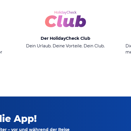
Der HolidayCheck Club
n
Dein Urlaub. Deine Vorteile. Dein Club.
Di
or
me
die App!
ter – vor und während der Reise