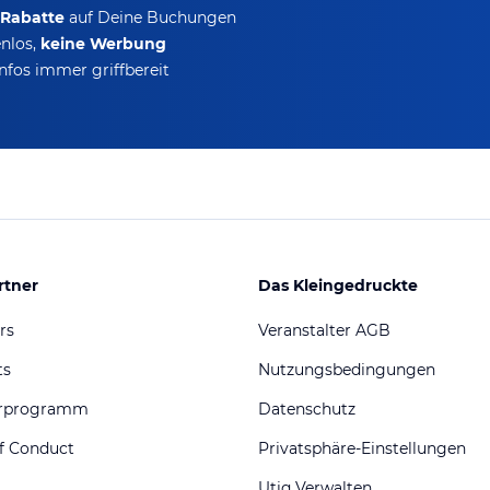
-Rabatte
auf Deine Buchungen
nlos,
keine Werbung
nfos immer griffbereit
rtner
Das Kleingedruckte
rs
Veranstalter AGB
ts
Nutzungsbedingungen
erprogramm
Datenschutz
f Conduct
Privatsphäre-Einstellungen
Utiq Verwalten