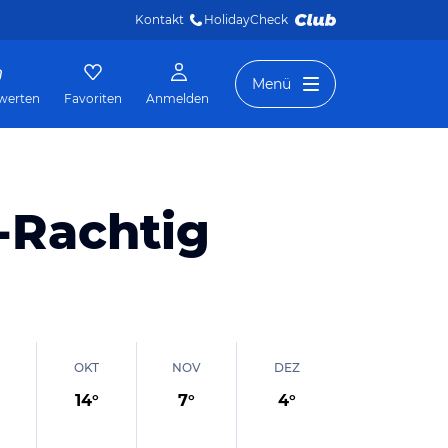
Kontakt
HolidayCheck 
Menü
werten
Favoriten
Anmelden
-Rachtig
OKT
NOV
DEZ
14
°
7
°
4
°