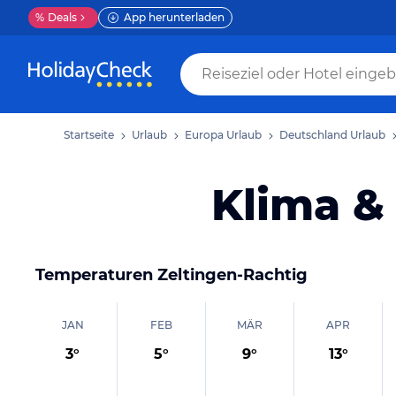
%
Deals
App herunterladen
Startseite
Urlaub
Europa Urlaub
Deutschland Urlaub
Klima &
Temperaturen
Zeltingen-Rachtig
JAN
FEB
MÄR
APR
3
°
5
°
9
°
13
°