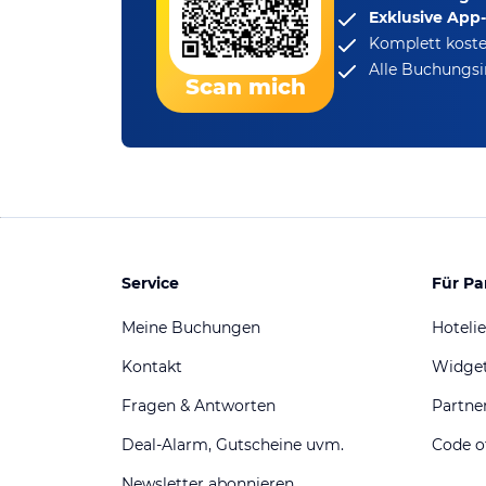
Exklusive App
Komplett koste
Alle Buchungsi
Scan mich
Service
Für Pa
Meine Buchungen
Hotelie
Kontakt
Widge
Fragen & Antworten
Partn
Deal-Alarm, Gutscheine uvm.
Code o
Newsletter abonnieren