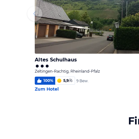
Altes Schulhaus
Zeltingen-Rachtig, Rheinland-Pfalz
100
%
5,9
/
6
9 Bew.
Zum Hotel
F