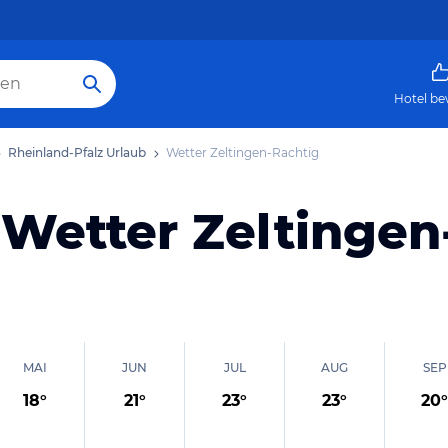
Hotel be
Rheinland-Pfalz Urlaub
Wetter Zeltingen-Rachtig
 Wetter Zeltingen
MAI
JUN
JUL
AUG
SEP
18
°
21
°
23
°
23
°
20
°