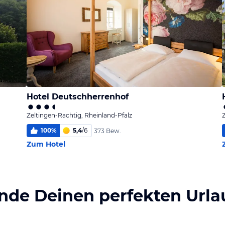
Hotel Deutschherrenhof
Zeltingen-Rachtig, Rheinland-Pfalz
100
%
5,4
/
6
373 Bew.
Zum Hotel
inde Deinen perfekten Urla