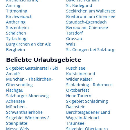
Ainring
St. Radegund
Tittmoning
Seekirchen am Wallersee
Kirchweidach
Breitbrunn am Chiemsee
Anthering
Staudach-Egerndach
Siezenheim
Bernau am Chiemsee
Schalchen
Tarsdorf
Tyrlaching
Grassau
Burgkirchen an der Alz
Wals
Bergheim
St. Georgen bei Salzburg
Beliebte Urlaubsgebiete
Skigebiet Gasteinertal / Ski
Fuschlsee
Amadé
Kufsteinerland
München - Thalkirchen-
Wilder Kaiser
Obersendling
Schladming - Rohrmoos
Flachgau
Oktoberfest
Salzburger Almenweg
Hohe Tauern
Achensee
Skigebiet Schladming
München -
Dachstein
Schwanthalerhöhe
Berchtesgadener Land
Skigebiet Winklmoos /
Wagrain-Kleinarl
Steinplatte
Traunsee
Messe Wels
Skigebiet Obertauern