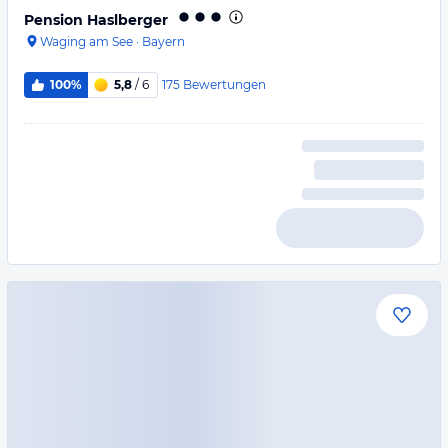
Pension Haslberger
Waging am See
·
Bayern
175
Bewertungen
100%
5,8
/ 6