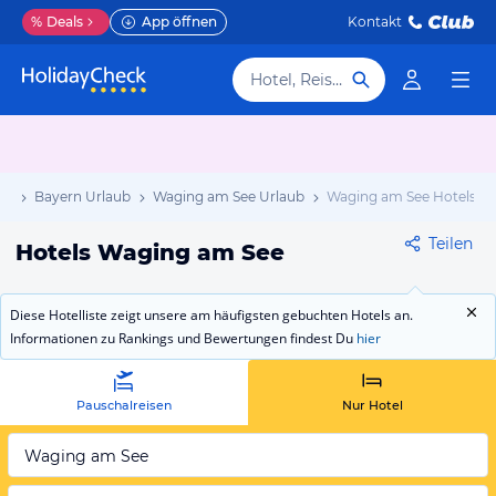
%
Deals
App öffnen
Kontakt
Hotel, Reiseziel
ub
Bayern Urlaub
Waging am See Urlaub
Waging am See Hotels
Teilen
Hotels Waging am See
Diese Hotelliste zeigt unsere am häufigsten gebuchten Hotels an.
Informationen zu Rankings und Bewertungen findest Du
hier
Pauschalreisen
Nur Hotel
Waging am See