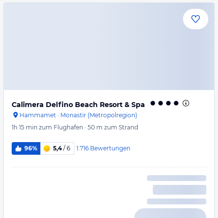
Calimera Delfino Beach Resort & Spa
Hammamet
·
Monastir (Metropolregion)
1h 15 min
zum Flughafen
·
50 m
zum Strand
1.716
Bewertungen
96%
5,4
/ 6