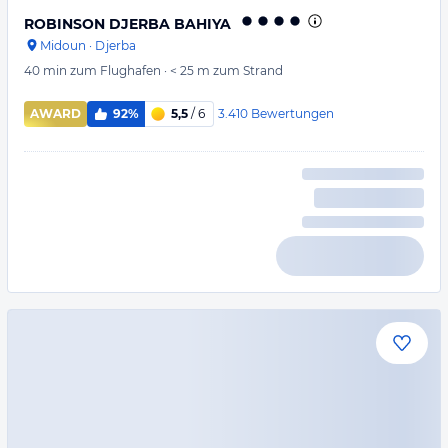
ROBINSON DJERBA BAHIYA
Midoun
·
Djerba
40 min
zum Flughafen
·
< 25 m
zum Strand
3.410
Bewertungen
AWARD
92%
5,5
/ 6