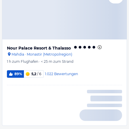
Nour Palace Resort & Thalasso
Mahdia
·
Monastir (Metropolregion)
1 h
zum Flughafen
·
< 25 m
zum Strand
1.022
Bewertungen
89%
5,2
/ 6