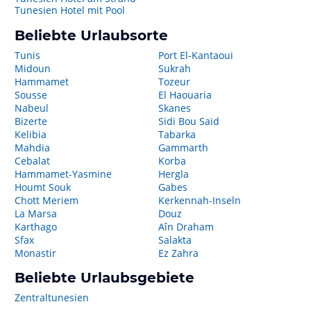
Tunesien Hotel mit Pool
Beliebte Urlaubsorte
Tunis
Port El-Kantaoui
Midoun
Sukrah
Hammamet
Tozeur
Sousse
El Haouaria
Nabeul
Skanes
Bizerte
Sidi Bou Saïd
Kelibia
Tabarka
Mahdia
Gammarth
Cebalat
Korba
Hammamet-Yasmine
Hergla
Houmt Souk
Gabes
Chott Meriem
Kerkennah-Inseln
La Marsa
Douz
Karthago
Aîn Draham
Sfax
Salakta
Monastir
Ez Zahra
Beliebte Urlaubsgebiete
Zentraltunesien