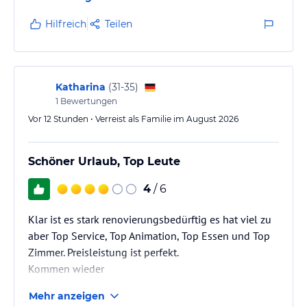
Die Fliesen teils kaputt und die Fugen gammelig.
Klimaanlage nicht steuerbar (es gab einen Regler,
Hilfreich
Teilen
aber ohne Funktion)
Das Bett hart wie Beton. Kissen waren überzogener
Schaumstoff.
Katharina
(
31-35
)
Kein Tresor.
1
Bewertungen
Vor 12 Stunden • Verreist als Familie im August 2026
Das Restaurant ist eigentlich eine Kantine aus den
80zigern.
Schöner Urlaub, Top Leute
Mangel an Organisation. Kein Besteck und Teller -…
4
/ 6
Klar ist es stark renovierungsbedürftig es hat viel zu
aber Top Service, Top Animation, Top Essen und Top
Zimmer. Preisleistung ist perfekt.
Kommen wieder
Mehr anzeigen