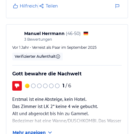
beeinträchtigt und hygienisch problematisch wirken
Hilfreich
Teilen
lässt.
Positiv bleibt die zentrale Lage mit direktem
Strandzugang und kurzen Wegen zu wichtigen
Ausflugszielen, ebenso…
Manuel Herrmann
(
46-50
)
3
Bewertungen
Vor 1 Jahr • Verreist als Paar im September 2025
Verifizierter Aufenthalt
Gott bewahre die Nachwelt
1
/ 6
Erstmal ist eine Absteige, kein Hotel.
Das Zimmer ist LK 2* keine 4 wie gebucht.
Alt und abgerockt bis hin zu Gammel.
Bedezimer hat eine Wanne/DUSCHKOMBI. Das Wasser
fließt nicht ab es riecht nach Fäkalien.
Mehr anzeigen