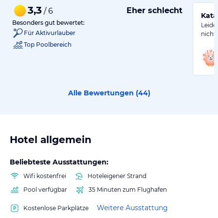
3,3
Eher schlecht
/ 6
Kata
Besonders gut bewertet:
Leide
Für Aktivurlauber
nicht 
Top Poolbereich
Alle Bewertungen (
44
)
Hotel allgemein
Beliebteste Ausstattungen:
Wifi kostenfrei
Hoteleigener Strand
Pool verfügbar
35 Minuten zum Flughafen
Weitere Ausstattung
Kostenlose Parkplätze