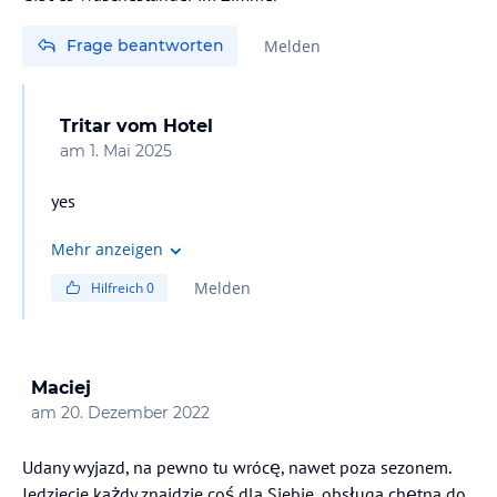
Frage beantworten
Melden
Tritar
vom Hotel
am
1. Mai 2025
yes
Mehr anzeigen
Melden
Hilfreich
0
Maciej
am
20. Dezember 2022
Udany wyjazd, na pewno tu wrócę, nawet poza sezonem.
Jedziecie każdy znajdzie coś dla Siebie, obsługa chętna do