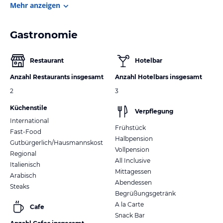
Mehr anzeigen
Gastronomie
Restaurant
Hotelbar
Anzahl Restaurants insgesamt
Anzahl Hotelbars insgesamt
2
3
Küchenstile
Verpflegung
International
Frühstück
Fast-Food
Halbpension
Gutbürgerlich/Hausmannskost
Vollpension
Regional
All Inclusive
Italienisch
Mittagessen
Arabisch
Abendessen
Steaks
Begrüßungsgetränk
A la Carte
Cafe
Snack Bar