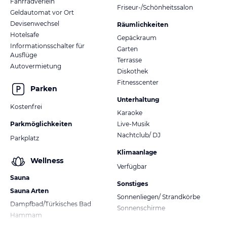
Fahrradverleih
Friseur-/Schönheitssalon
Geldautomat vor Ort
Devisenwechsel
Räumlichkeiten
Hotelsafe
Gepäckraum
Informationsschalter für
Garten
Ausflüge
Terrasse
Autovermietung
Diskothek
Fitnesscenter
Parken
Unterhaltung
Kostenfrei
Karaoke
Parkmöglichkeiten
Live-Musik
Nachtclub/ DJ
Parkplatz
Klimaanlage
Wellness
Verfügbar
Sauna
Sonstiges
Sauna Arten
Sonnenliegen/ Strandkörbe
Dampfbad/Türkisches Bad
Sonnenschirme
Hammam