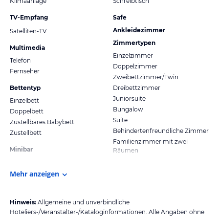
Klimaanlage
Schreibtisch
TV-Empfang
Safe
Ankleidezimmer
Satelliten-TV
Zimmertypen
Multimedia
Einzelzimmer
Telefon
Doppelzimmer
Fernseher
Zweibettzimmer/Twin
Bettentyp
Dreibettzimmer
Juniorsuite
Einzelbett
Bungalow
Doppelbett
Suite
Zustellbares Babybett
Behindertenfreundliche Zimmer
Zustellbett
Familienzimmer mit zwei
Minibar
Räumen
Mehr anzeigen
Hinweis:
Allgemeine und unverbindliche
Hoteliers-/Veranstalter-/Kataloginformationen. Alle Angaben ohne