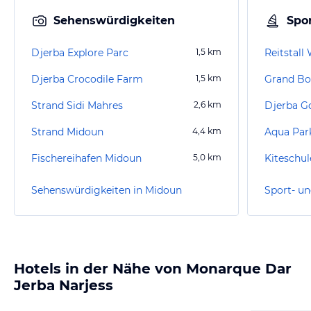
Sehenswürdigkeiten
Spor
Djerba Explore Parc
1,5
km
Reitstall
Djerba Crocodile Farm
1,5
km
Grand Bo
Strand Sidi Mahres
2,6
km
Djerba Go
Strand Midoun
4,4
km
Aqua Park
Fischereihafen Midoun
5,0
km
Kiteschul
Sehenswürdigkeiten in Midoun
Sport- un
Hotels in der Nähe von Monarque Dar
Jerba Narjess