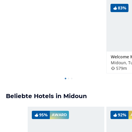
83%
Midoun, T
579m
Beliebte Hotels in Midoun
95%
92%
AWARD