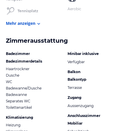
Aerobic
Tennisplatz
Mehr anzeigen
Zimmerausstattung
Badezimmer
Minibar inklusive
Badezimmerdetails
Verfügbar
Haartrockner
Balkon
Dusche
Balkontyp
WC
Terrasse
Badewanne/Dusche
Badewanne
Zugang
Separates WC
Aussenzugang
Toilettenartikel
Anschlusszimmer
Klimatisierung
Mobiliar
Heizung