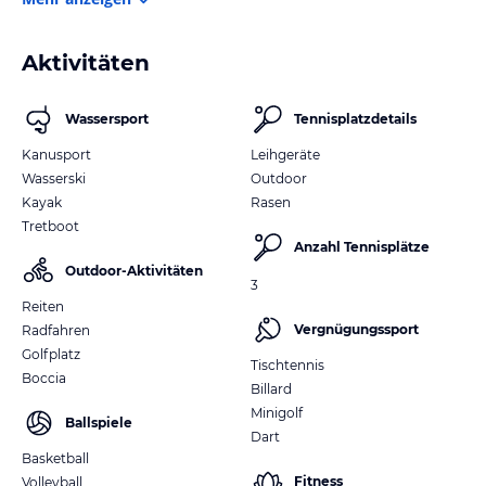
Aktivitäten
Wassersport
Tennisplatzdetails
Kanusport
Leihgeräte
Wasserski
Outdoor
Kayak
Rasen
Tretboot
Anzahl Tennisplätze
Outdoor-Aktivitäten
3
Reiten
Vergnügungssport
Radfahren
Golfplatz
Tischtennis
Boccia
Billard
Minigolf
Ballspiele
Dart
Basketball
Fitness
Volleyball