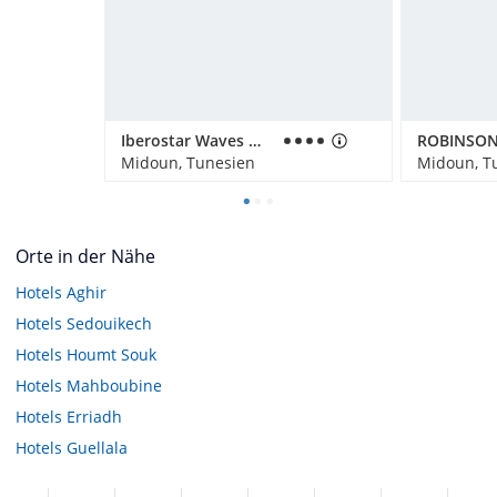
Iberostar Waves Mehari Djerba
Midoun, Tunesien
Midoun, T
Orte in der Nähe
Hotels
Aghir
Hotels
Sedouikech
Hotels
Houmt Souk
Hotels
Mahboubine
Hotels
Erriadh
Hotels
Guellala