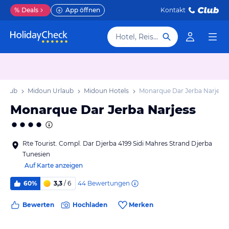
%
Deals
App öffnen
Kontakt
Hotel, Reiseziel
Urlaub
Midoun Urlaub
Midoun Hotels
Monarque Dar Jerba Narjess
Monarque Dar Jerba Narjess
Rte Tourist. Compl. Dar Djerba 4199 Sidi Mahres Strand Djerba
Tunesien
Auf Karte anzeigen
44
Bewertungen
60%
3,3
/ 6
Bewerten
Hochladen
Merken