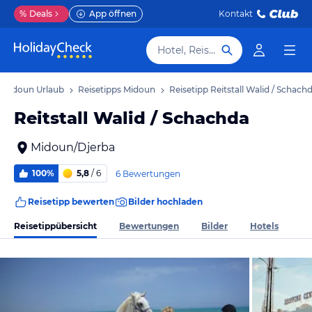
%
Deals
App öffnen
Kontakt
Hotel, Reiseziel
Midoun Urlaub
Reisetipps Midoun
Reisetipp Reitstall Walid / Schach
Reitstall Walid / Schachda
Midoun/Djerba
100%
5,8
/ 6
6 Bewertungen
Reisetipp bewerten
Bilder hochladen
Reisetippübersicht
Bewertungen
Bilder
Hotels