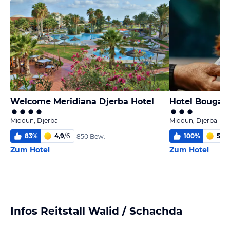
Welcome Meridiana Djerba Hotel
Hotel Bougain
Midoun, Djerba
Midoun, Djerba
83
%
4,9
/
6
100
%
5,5
/
850 Bew.
Zum Hotel
Zum Hotel
Infos Reitstall Walid / Schachda