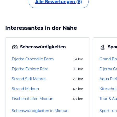
Alle Bewertungen (6)
Interessantes in der Nähe
Sehenswürdigkeiten
Spor
Djerba Crocodile Farm
Grand Bo
1,4
km
Djerba Explore Parc
Djerba Go
1,5
km
Strand Sidi Mahres
Aqua Park
2,6
km
Strand Midoun
Kiteschul
4,5
km
Fischereihafen Midoun
Tour & Au
4,7
km
Sehenswürdigkeiten in Midoun
Sport- un