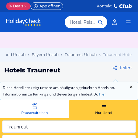
%
Deals
App öffnen
Kontakt
Hotel, Reiseziel
chland Urlaub
Bayern Urlaub
Traunreut Urlaub
Traunreut Hotels
Teilen
Hotels Traunreut
Diese Hotelliste zeigt unsere am häufigsten gebuchten Hotels an.
Informationen zu Rankings und Bewertungen findest Du
hier
Pauschalreisen
Nur Hotel
Traunreut