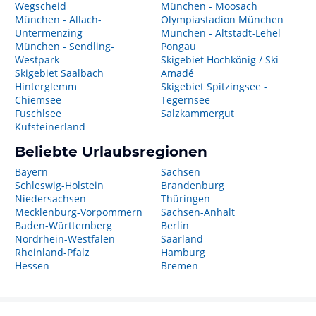
Wegscheid
München - Moosach
München - Allach-
Olympiastadion München
Untermenzing
München - Altstadt-Lehel
München - Sendling-
Pongau
Westpark
Skigebiet Hochkönig / Ski
Skigebiet Saalbach
Amadé
Hinterglemm
Skigebiet Spitzingsee -
Chiemsee
Tegernsee
Fuschlsee
Salzkammergut
Kufsteinerland
Beliebte Urlaubsregionen
Bayern
Sachsen
Schleswig-Holstein
Brandenburg
Niedersachsen
Thüringen
Mecklenburg-Vorpommern
Sachsen-Anhalt
Baden-Württemberg
Berlin
Nordrhein-Westfalen
Saarland
Rheinland-Pfalz
Hamburg
Hessen
Bremen