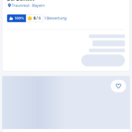
Traunreut
·
Bayern
1
Bewertung
100%
5
/ 6