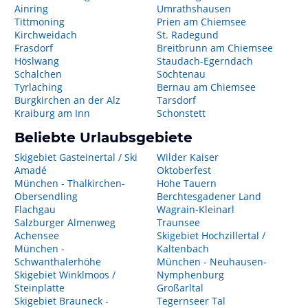
Ainring
Umrathshausen
Tittmoning
Prien am Chiemsee
Kirchweidach
St. Radegund
Frasdorf
Breitbrunn am Chiemsee
Höslwang
Staudach-Egerndach
Schalchen
Söchtenau
Tyrlaching
Bernau am Chiemsee
Burgkirchen an der Alz
Tarsdorf
Kraiburg am Inn
Schonstett
Beliebte Urlaubsgebiete
Skigebiet Gasteinertal / Ski
Wilder Kaiser
Amadé
Oktoberfest
München - Thalkirchen-
Hohe Tauern
Obersendling
Berchtesgadener Land
Flachgau
Wagrain-Kleinarl
Salzburger Almenweg
Traunsee
Achensee
Skigebiet Hochzillertal /
München -
Kaltenbach
Schwanthalerhöhe
München - Neuhausen-
Skigebiet Winklmoos /
Nymphenburg
Steinplatte
Großarltal
Skigebiet Brauneck -
Tegernseer Tal