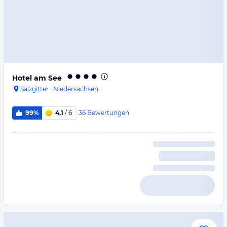
Hotel am See
Salzgitter
·
Niedersachsen
36
Bewertungen
99%
4,1
/ 6