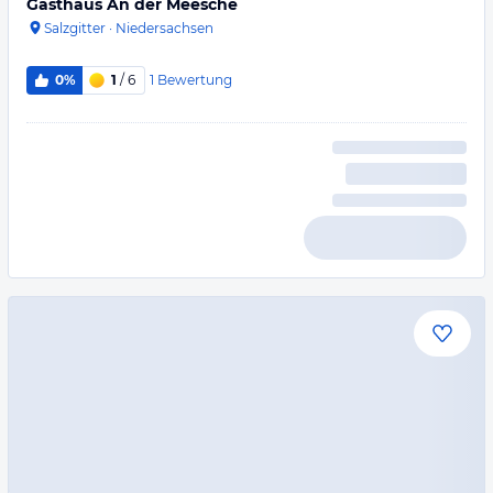
Gasthaus An der Meesche
Salzgitter
·
Niedersachsen
1
Bewertung
0%
1
/ 6