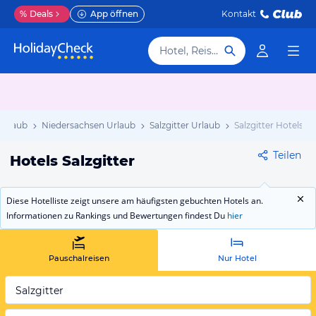
%
Deals
App öffnen
Kontakt
Hotel, Reiseziel
Urlaub
Niedersachsen Urlaub
Salzgitter Urlaub
Salzgitter Hotels
Teilen
Hotels Salzgitter
Diese Hotelliste zeigt unsere am häufigsten gebuchten Hotels an.
Informationen zu Rankings und Bewertungen findest Du
hier
Pauschalreisen
Nur Hotel
Salzgitter