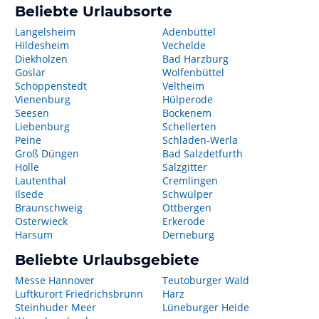
Beliebte Urlaubsorte
Langelsheim
Adenbüttel
Hildesheim
Vechelde
Diekholzen
Bad Harzburg
Goslar
Wolfenbüttel
Schöppenstedt
Veltheim
Vienenburg
Hülperode
Seesen
Bockenem
Liebenburg
Schellerten
Peine
Schladen-Werla
Groß Düngen
Bad Salzdetfurth
Holle
Salzgitter
Lautenthal
Cremlingen
Ilsede
Schwülper
Braunschweig
Ottbergen
Osterwieck
Erkerode
Harsum
Derneburg
Beliebte Urlaubsgebiete
Messe Hannover
Teutoburger Wald
Luftkurort Friedrichsbrunn
Harz
Steinhuder Meer
Lüneburger Heide