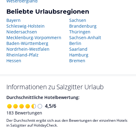
Weserbergland
Beliebte Urlaubsregionen
Bayern
Sachsen
Schleswig-Holstein
Brandenburg
Niedersachsen
Thüringen
Mecklenburg-Vorpommern
Sachsen-Anhalt
Baden-Württemberg
Berlin
Nordrhein-Westfalen
Saarland
Rheinland-Pfalz
Hamburg
Hessen
Bremen
Informationen zu
Salzgitter
Urlaub
Durchschnittliche Hotelbewertung:
4,5
/
6
183
Bewertungen
Der Durchschnitt ergibt sich aus den Bewertungen der einzelnen Hotels
in Salzgitter auf HolidayCheck.