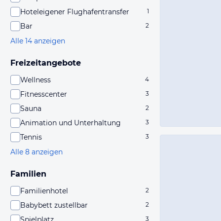
Hoteleigener Flughafentransfer
1
Bar
2
Alle 14 anzeigen
Freizeitangebote
Wellness
4
Fitnesscenter
3
Sauna
2
Animation und Unterhaltung
3
Tennis
3
Alle 8 anzeigen
Familien
Familienhotel
2
Babybett zustellbar
2
Spielplatz
3