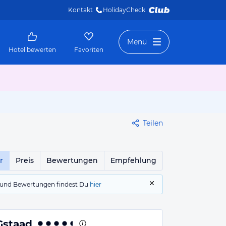
Kontakt
HolidayCheck 
Menü
Hotel bewerten
Favoriten
Teilen
r
Preis
Bewertungen
Empfehlung
gs und Bewertungen findest Du
hier
Gstaad