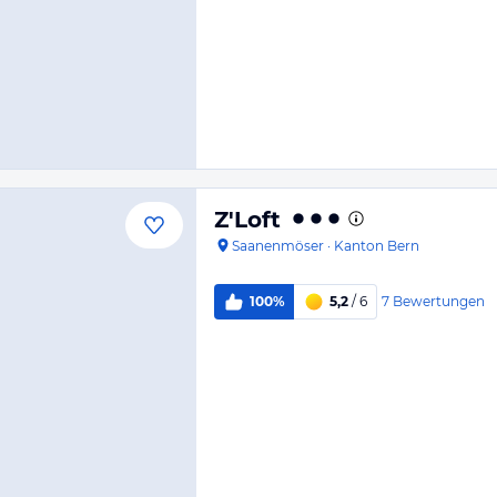
Z'Loft
Saanenmöser
·
Kanton Bern
7
Bewertungen
100%
5,2
/ 6