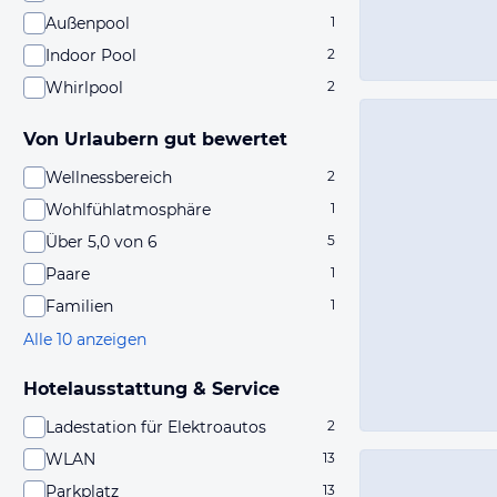
Außenpool
1
Indoor Pool
2
Whirlpool
2
Von Urlaubern gut bewertet
Wellnessbereich
2
Wohlfühlatmosphäre
1
Über 5,0 von 6
5
Paare
1
Familien
1
Alle 10 anzeigen
Hotelausstattung & Service
Ladestation für Elektroautos
2
WLAN
13
Parkplatz
13