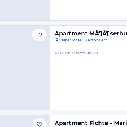
Apartment MÃ¶Ã¶serhu
Saanenmöser
·
Kanton Bern
Keine Hotelbewertungen
Apartment Fichte - Mar