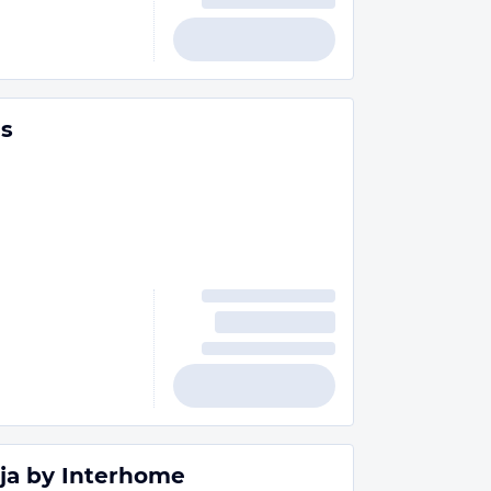
s
ija by Interhome