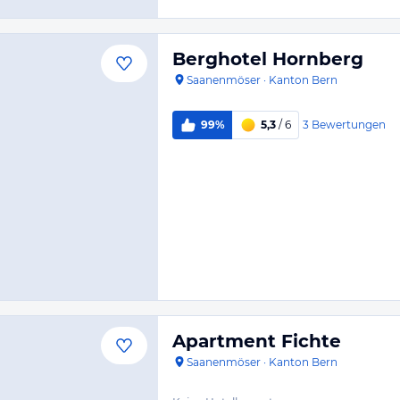
Berghotel Hornberg
Saanenmöser
·
Kanton Bern
3
Bewertungen
99%
5,3
/ 6
Apartment Fichte
Saanenmöser
·
Kanton Bern