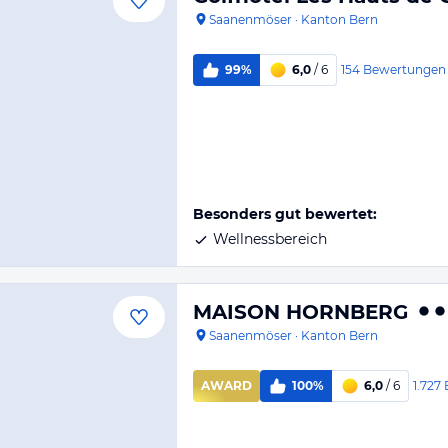
Saanenmöser
·
Kanton Bern
154
Bewertungen
99%
6,0
/ 6
Besonders gut bewertet:
Wellnessbereich
MAISON HORNBERG
Saanenmöser
·
Kanton Bern
1.727
AWARD
100%
6,0
/ 6