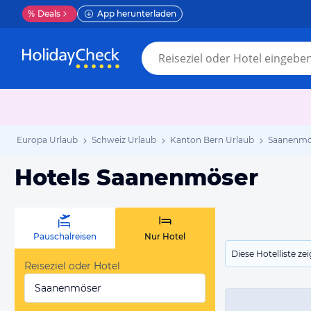
%
Deals
App herunterladen
Europa Urlaub
Schweiz Urlaub
Kanton Bern Urlaub
Saanenmö
Hotels Saanenmöser
Pauschalreisen
Nur Hotel
Diese Hotelliste z
Reiseziel oder Hotel
Saanenmöser