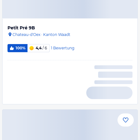
Petit Pré 9B
Chateau-d'Oex
·
Kanton Waadt
1
Bewertung
100%
4,4
/ 6