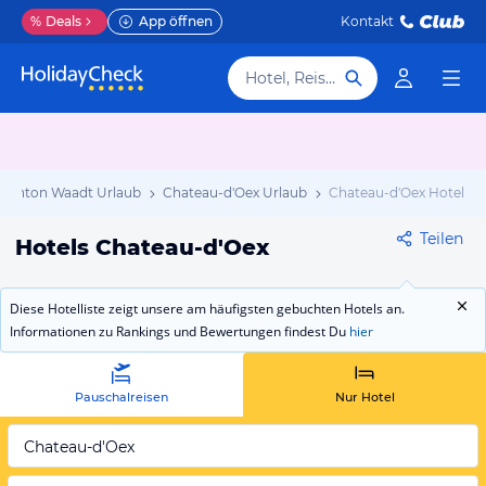
%
Deals
App öffnen
Kontakt
Hotel, Reiseziel
Kanton Waadt Urlaub
Chateau-d'Oex Urlaub
Chateau-d'Oex Hotels
Teilen
Hotels Chateau-d'Oex
Diese Hotelliste zeigt unsere am häufigsten gebuchten Hotels an.
Informationen zu Rankings und Bewertungen findest Du
hier
Pauschalreisen
Nur Hotel
Chateau-d'Oex