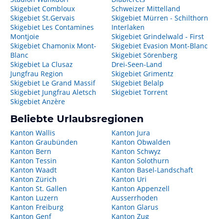
Skigebiet Combloux
Schweizer Mittelland
Skigebiet St.Gervais
Skigebiet Mürren - Schilthorn
Skigebiet Les Contamines
Interlaken
Montjoie
Skigebiet Grindelwald - First
Skigebiet Chamonix Mont-
Skigebiet Evasion Mont-Blanc
Blanc
Skigebiet Sörenberg
Skigebiet La Clusaz
Drei-Seen-Land
Jungfrau Region
Skigebiet Grimentz
Skigebiet Le Grand Massif
Skigebiet Belalp
Skigebiet Jungfrau Aletsch
Skigebiet Torrent
Skigebiet Anzère
Beliebte Urlaubsregionen
Kanton Wallis
Kanton Jura
Kanton Graubünden
Kanton Obwalden
Kanton Bern
Kanton Schwyz
Kanton Tessin
Kanton Solothurn
Kanton Waadt
Kanton Basel-Landschaft
Kanton Zürich
Kanton Uri
Kanton St. Gallen
Kanton Appenzell
Kanton Luzern
Ausserrhoden
Kanton Freiburg
Kanton Glarus
Kanton Genf
Kanton Zug