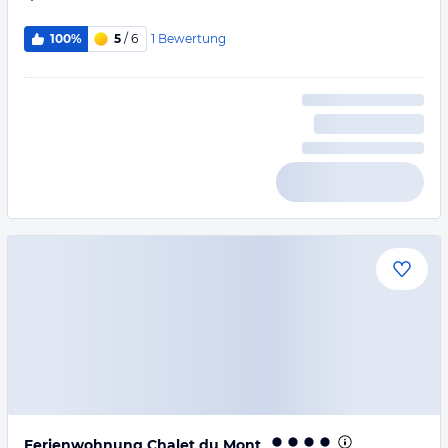
1
Bewertung
100%
5
/ 6
Ferienwohnung Chalet du Mont