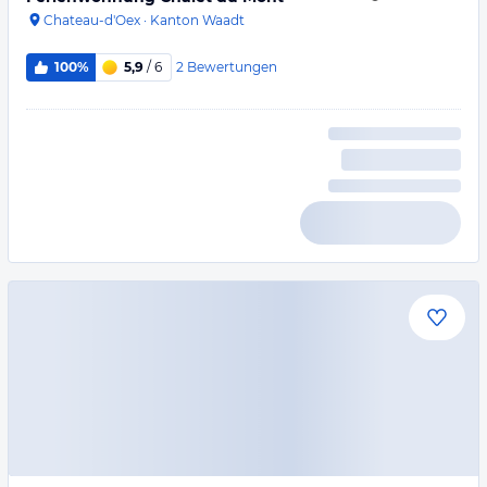
Chateau-d'Oex
·
Kanton Waadt
2
Bewertungen
100%
5,9
/ 6