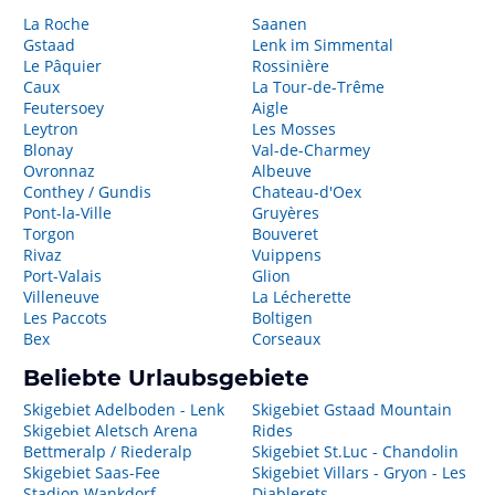
La Roche
Saanen
Gstaad
Lenk im Simmental
Le Pâquier
Rossinière
Caux
La Tour-de-Trême
Feutersoey
Aigle
Leytron
Les Mosses
Blonay
Val-de-Charmey
Ovronnaz
Albeuve
Conthey / Gundis
Chateau-d'Oex
Pont-la-Ville
Gruyères
Torgon
Bouveret
Rivaz
Vuippens
Port-Valais
Glion
Villeneuve
La Lécherette
Les Paccots
Boltigen
Bex
Corseaux
Beliebte Urlaubsgebiete
Skigebiet Adelboden - Lenk
Skigebiet Gstaad Mountain
Skigebiet Aletsch Arena
Rides
Bettmeralp / Riederalp
Skigebiet St.Luc - Chandolin
Skigebiet Saas-Fee
Skigebiet Villars - Gryon - Les
Stadion Wankdorf
Diablerets