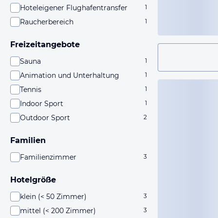
Hoteleigener Flughafentransfer
1
Raucherbereich
1
Freizeitangebote
Sauna
1
Animation und Unterhaltung
1
Tennis
1
Indoor Sport
1
Outdoor Sport
2
Familien
Familienzimmer
3
Hotelgröße
klein (< 50 Zimmer)
3
mittel (< 200 Zimmer)
3