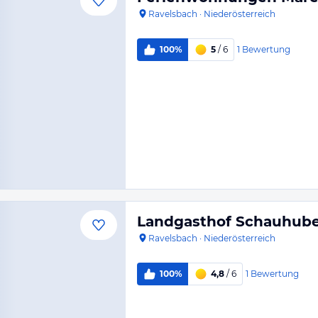
Ravelsbach
·
Niederösterreich
1
Bewertung
100%
5
/ 6
Landgasthof Schauhub
Ravelsbach
·
Niederösterreich
1
Bewertung
100%
4,8
/ 6