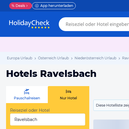
%
Deals
App herunterladen
Europa Urlaub
Österreich Urlaub
Niederösterreich Urlaub
Rav
Hotels Ravelsbach
Pauschalreisen
Nur Hotel
Diese Hotelliste z
Reiseziel oder Hotel
Ravelsbach