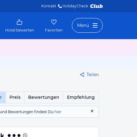
Kontakt
HolidayCheck 
Menü
Hotel bewerten
Favoriten
Teilen
r
Preis
Bewertungen
Empfehlung
gs und Bewertungen findest Du
hier
ek