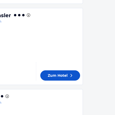
sler
h
Zum Hotel
h