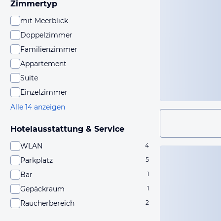
Zimmertyp
mit Meerblick
Doppelzimmer
Familienzimmer
Appartement
Suite
Einzelzimmer
Alle 14 anzeigen
Hotelausstattung & Service
WLAN
4
Parkplatz
5
Bar
1
Gepäckraum
1
Raucherbereich
2