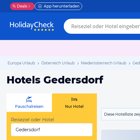
%
Deals
App herunterladen
Europa Urlaub
Österreich Urlaub
Niederösterreich Urlaub
Ged
Hotels Gedersdorf
Pauschalreisen
Nur Hotel
Diese Hotelliste z
Reiseziel oder Hotel
Gedersdorf