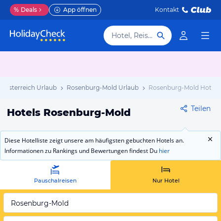
%
Deals
App öffnen
Kontakt
Hotel, Reiseziel
erösterreich Urlaub
Rosenburg-Mold Urlaub
Rosenburg-Mold Hotels
Teilen
Hotels Rosenburg-Mold
Diese Hotelliste zeigt unsere am häufigsten gebuchten Hotels an.
Informationen zu Rankings und Bewertungen findest Du
hier
Pauschalreisen
Nur Hotel
Rosenburg-Mold