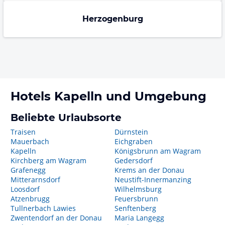
Herzogenburg
Hotels
Kapelln
und Umgebung
Beliebte Urlaubsorte
Traisen
Dürnstein
Mauerbach
Eichgraben
Kapelln
Königsbrunn am Wagram
Kirchberg am Wagram
Gedersdorf
Grafenegg
Krems an der Donau
Mitterarnsdorf
Neustift-Innermanzing
Loosdorf
Wilhelmsburg
Atzenbrugg
Feuersbrunn
Tullnerbach Lawies
Senftenberg
Zwentendorf an der Donau
Maria Langegg