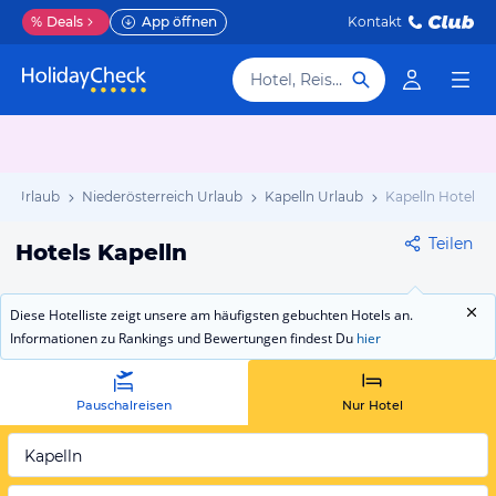
%
Deals
App öffnen
Kontakt
Hotel, Reiseziel
ch Urlaub
Niederösterreich Urlaub
Kapelln Urlaub
Kapelln Hotels
Teilen
Hotels Kapelln
Diese Hotelliste zeigt unsere am häufigsten gebuchten Hotels an.
Informationen zu Rankings und Bewertungen findest Du
hier
Pauschalreisen
Nur Hotel
Kapelln