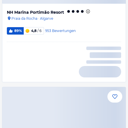
NH Marina Portimão Resort
Praia da Rocha
·
Algarve
953
Bewertungen
89%
4,8
/ 6