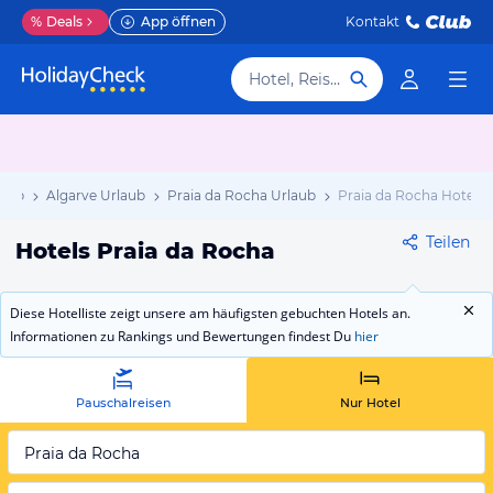
%
Deals
App öffnen
Kontakt
Hotel, Reiseziel
laub
Algarve Urlaub
Praia da Rocha Urlaub
Praia da Rocha Hotels
Teilen
Hotels Praia da Rocha
Diese Hotelliste zeigt unsere am häufigsten gebuchten Hotels an.
Informationen zu Rankings und Bewertungen findest Du
hier
Pauschalreisen
Nur Hotel
Praia da Rocha