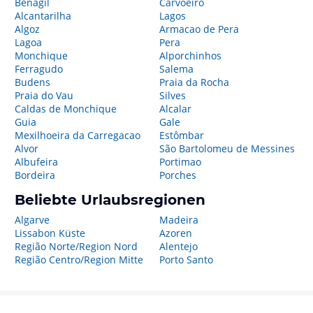
Benagil
Carvoeiro
Alcantarilha
Lagos
Algoz
Armacao de Pera
Lagoa
Pera
Monchique
Alporchinhos
Ferragudo
Salema
Budens
Praia da Rocha
Praia do Vau
Silves
Caldas de Monchique
Alcalar
Guia
Gale
Mexilhoeira da Carregacao
Estômbar
Alvor
São Bartolomeu de Messines
Albufeira
Portimao
Bordeira
Porches
Beliebte Urlaubsregionen
Algarve
Madeira
Lissabon Küste
Azoren
Região Norte/Region Nord
Alentejo
Região Centro/Region Mitte
Porto Santo