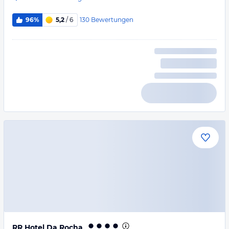
130
Bewertungen
96%
5,2
/ 6
RR Hotel Da Rocha