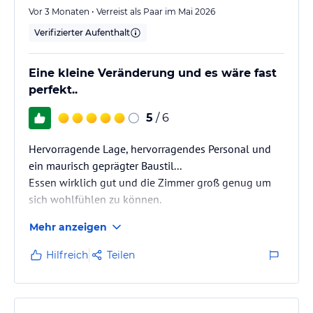
Vor 3 Monaten • Verreist als Paar im Mai 2026
Verifizierter Aufenthalt
Eine kleine Veränderung und es wäre fast
perfekt..
5
/ 6
Hervorragende Lage, hervorragendes Personal und
ein maurisch geprägter Baustil...
Essen wirklich gut und die Zimmer groß genug um
sich wohlfühlen zu können.
Ein Wermutstropfen hat uns ein wenig die
Mehr anzeigen
Geruchswahrnehmung beeinträchtigt ...
Insbesondere im Erdgeschoss des Anbaus machten
Hilfreich
Teilen
die zum Flur gelegenen Toilettenfenster einem
unmissverstândlich klar - menschliche
Ausscheidungen geben schon seltsame Düfte ab....