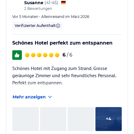
Da Abzugsöffnungen im Bad vorhanden sollte man
Susanne
(
41-45
)
hier - unter besonderer Würdigung des
2
Bewertungen
menschlichen…
Vor 5 Monaten • Alleinreisend im März 2026
Verifizierter Aufenthalt
Schönes Hotel perfekt zum entspannen
6
/ 6
Schönes Hotel mit Zugang zum Strand. Grosse
geräumige Zimmer und sehr freundliches Personal.
Perfekt zum entspannen.
Mehr anzeigen
+
4