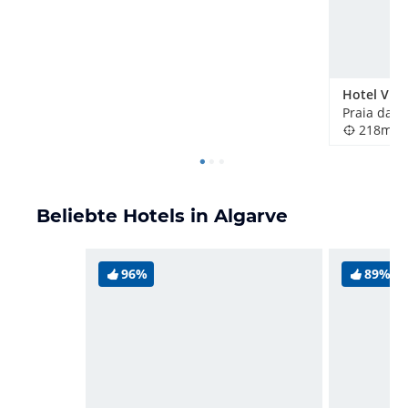
Hotel Vila
Praia da R
218m
Beliebte Hotels in Algarve
96%
89%