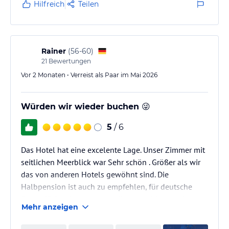
Hilfreich
Teilen
Rainer
(
56-60
)
21
Bewertungen
Vor 2 Monaten • Verreist als Paar im Mai 2026
Würden wir wieder buchen 😜
5
/ 6
Das Hotel hat eine excelente Lage. Unser Zimmer mit
seitlichen Meerblick war Sehr schön . Größer als wir
das von anderen Hotels gewöhnt sind. Die
Halbpension ist auch zu empfehlen, für deutsche
Gäste dürfte aber morgens die Auswahl etwas besser
Mehr anzeigen
sein zb Streichwurst und Wiener da leider
überwiegend auf Englischs Frühstück gesetzt wird.