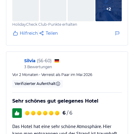
Abends ist für jeden etwas dabei viel Fisch sehr
+
2
lecker.
HolidayCheck Club-Punkte erhalten
Hilfreich
Teilen
Silvia
(
56-60
)
3
Bewertungen
Vor 2 Monaten • Verreist als Paar im Mai 2026
Verifizierter Aufenthalt
Sehr schönes gut gelegenes Hotel
6
/ 6
Das Hotel hat eine sehr schöne Atmosphäre. Hier
kann man entspannen und der Strand ist traumhaft.