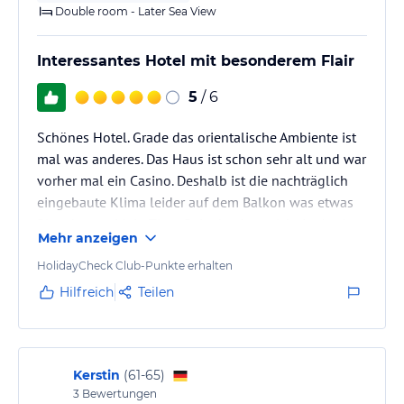
Double room - Later Sea View
Interessantes Hotel mit besonderem Flair
5
/ 6
Schönes Hotel. Grade das orientalische Ambiente ist
mal was anderes. Das Haus ist schon sehr alt und war
vorher mal ein Casino. Deshalb ist die nachträglich
eingebaute Klima leider auf dem Balkon was etwas
Platz kostet. Mein Tipp: Beim buchen nicht im Juni-
Mehr anzeigen
August, da ist direkt vor dem Hotel am Strand ein
Festival. Wir hatten leider das Pech den Aufbau
HolidayCheck Club-Punkte erhalten
mitzubekommen und den freien Blick auf Strand und
Hilfreich
Teilen
Meer nicht voll genießen zu können. Die Region ist
aber sehr schön und wir kommen bestimmt wieder
an die Algarve.
Kerstin
(
61-65
)
3
Bewertungen