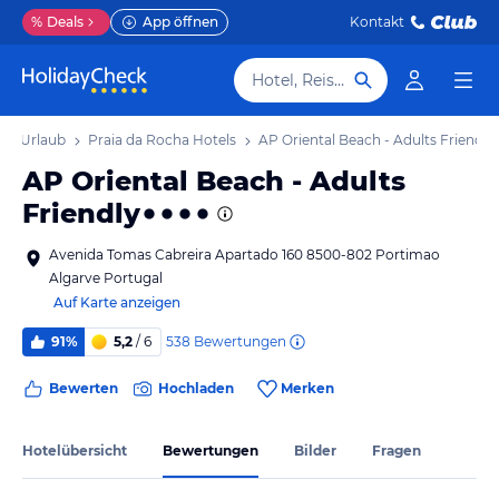
%
Deals
App öffnen
Kontakt
Hotel, Reiseziel
cha Urlaub
Praia da Rocha Hotels
AP Oriental Beach - Adults Friendly
AP Oriental Beach - Adults
Friendly
Avenida Tomas Cabreira Apartado 160 8500-802 Portimao
Algarve Portugal
Auf Karte anzeigen
538
Bewertungen
91%
5,2
/ 6
Bewerten
Hochladen
Merken
Hotelübersicht
Bewertungen
Bilder
Fragen