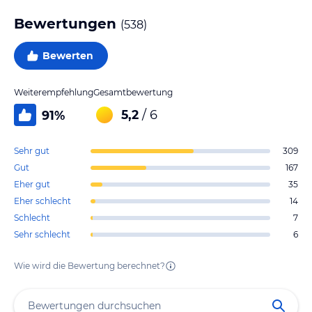
Bewertungen
(
538
)
Bewerten
Weiterempfehlung
Gesamtbewertung
5,2
/ 6
91
%
Sehr gut
309
Gut
167
Eher gut
35
Eher schlecht
14
Schlecht
7
Sehr schlecht
6
Wie wird die Bewertung berechnet?