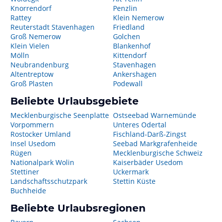
Knorrendorf
Penzlin
Rattey
Klein Nemerow
Reuterstadt Stavenhagen
Friedland
Groß Nemerow
Golchen
Klein Vielen
Blankenhof
Mölln
Kittendorf
Neubrandenburg
Stavenhagen
Altentreptow
Ankershagen
Groß Plasten
Podewall
Beliebte Urlaubsgebiete
Mecklenburgische Seenplatte
Ostseebad Warnemünde
Vorpommern
Unteres Odertal
Rostocker Umland
Fischland-Darß-Zingst
Insel Usedom
Seebad Markgrafenheide
Rügen
Mecklenburgische Schweiz
Nationalpark Wolin
Kaiserbäder Usedom
Stettiner
Uckermark
Landschaftsschutzpark
Stettin Küste
Buchheide
Beliebte Urlaubsregionen