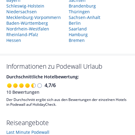
Bayern
Sachsen
Schleswig-Holstein
Brandenburg
Niedersachsen
Thüringen
Mecklenburg-Vorpommern
Sachsen-Anhalt
Baden-Württemberg
Berlin
Nordrhein-Westfalen
Saarland
Rheinland-Pfalz
Hamburg
Hessen
Bremen
Informationen zu
Podewall
Urlaub
Durchschnittliche Hotelbewertung:
4,7
/
6
10
Bewertungen
Der Durchschnitt ergibt sich aus den Bewertungen der einzelnen Hotels
in Podewall auf HolidayCheck.
Reiseangebote
Last Minute Podewall