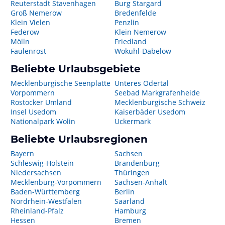
Reuterstadt Stavenhagen
Burg Stargard
Groß Nemerow
Bredenfelde
Klein Vielen
Penzlin
Federow
Klein Nemerow
Mölln
Friedland
Faulenrost
Wokuhl-Dabelow
Beliebte Urlaubsgebiete
Mecklenburgische Seenplatte
Unteres Odertal
Vorpommern
Seebad Markgrafenheide
Rostocker Umland
Mecklenburgische Schweiz
Insel Usedom
Kaiserbäder Usedom
Nationalpark Wolin
Uckermark
Beliebte Urlaubsregionen
Bayern
Sachsen
Schleswig-Holstein
Brandenburg
Niedersachsen
Thüringen
Mecklenburg-Vorpommern
Sachsen-Anhalt
Baden-Württemberg
Berlin
Nordrhein-Westfalen
Saarland
Rheinland-Pfalz
Hamburg
Hessen
Bremen