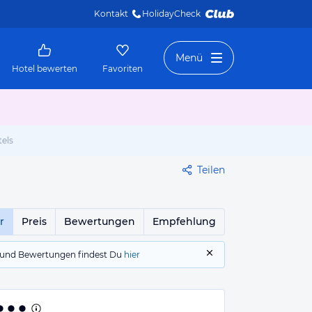
Kontakt
HolidayCheck 
Menü
Hotel bewerten
Favoriten
els
Teilen
r
Preis
Bewertungen
Empfehlung
gs und Bewertungen findest Du
hier