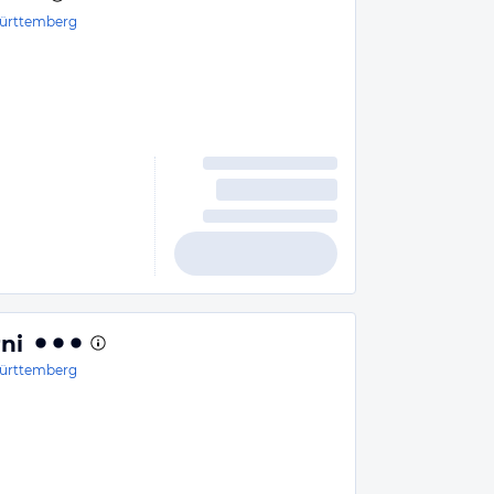
ürttemberg
ni
ürttemberg