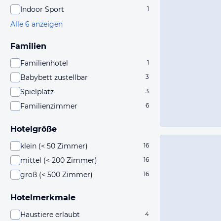
Indoor Sport
1
Alle 6 anzeigen
Familien
Familienhotel
1
Babybett zustellbar
3
Spielplatz
3
Familienzimmer
6
Hotelgröße
klein (< 50 Zimmer)
16
mittel (< 200 Zimmer)
16
groß (< 500 Zimmer)
16
Hotelmerkmale
Haustiere erlaubt
4