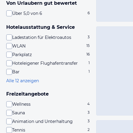
Von Urlaubern gut bewertet
Über 5,0 von 6
6
Hotelausstattung & Service
Ladestation für Elektroautos
3
WLAN
15
Parkplatz
16
Hoteleigener Flughafentransfer
1
Bar
1
Alle 12 anzeigen
Freizeitangebote
Wellness
4
Sauna
3
Animation und Unterhaltung
3
Tennis
2