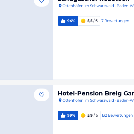
Ottenhöfen im Schwarzwald
·
Baden-W
7
Bewertungen
94%
5,5
/ 6
Hotel-Pension Breig Gar
Ottenhöfen im Schwarzwald
·
Baden-W
132
Bewertungen
99%
5,9
/ 6