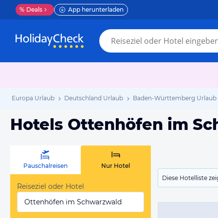
%
Deals
App herunterladen
Europa Urlaub
Deutschland Urlaub
Baden-Württemberg Urlaub
Hotels Ottenhöfen im S
Pauschalreisen
Nur Hotel
Diese Hotelliste z
Reiseziel oder Hotel
Ottenhöfen im Schwarzwald