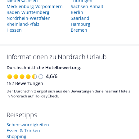
Niedersachsen
Thüringen
Mecklenburg-Vorpommern
Sachsen-Anhalt
Baden-Württemberg
Berlin
Nordrhein-Westfalen
Saarland
Rheinland-Pfalz
Hamburg
Hessen
Bremen
Informationen zu
Nordrach
Urlaub
Durchschnittliche Hotelbewertung:
4,6
/
6
152
Bewertungen
Der Durchschnitt ergibt sich aus den Bewertungen der einzelnen Hotels
in Nordrach auf HolidayCheck.
Reisetipps
Sehenswürdigkeiten
Essen & Trinken
Shopping