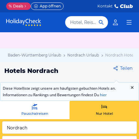
%
Deals
App öffnen
Kontakt
Hotel, Reiseziel
b
Baden-Württemberg Urlaub
Nordrach Urlaub
Nordrach Hotels
Teilen
Hotels Nordrach
Diese Hotelliste zeigt unsere am häufigsten gebuchten Hotels an.
Informationen zu Rankings und Bewertungen findest Du
hier
Pauschalreisen
Nur Hotel
Nordrach