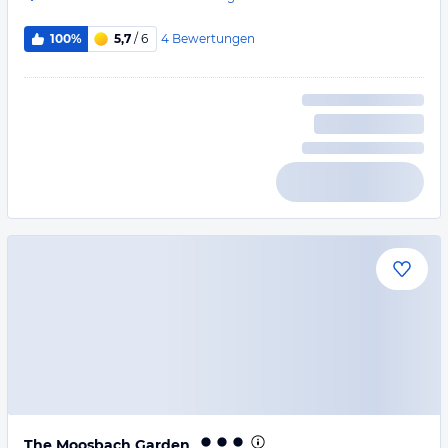
4
Bewertungen
100%
5,7
/ 6
The Moosbach Garden