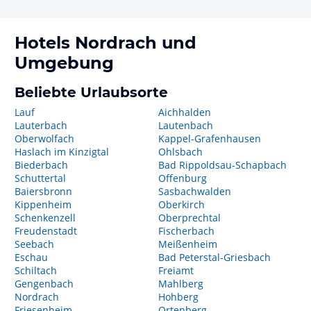
Hotels
Nordrach
und
Umgebung
Beliebte Urlaubsorte
Lauf
Aichhalden
Lauterbach
Lautenbach
Oberwolfach
Kappel-Grafenhausen
Haslach im Kinzigtal
Ohlsbach
Biederbach
Bad Rippoldsau-Schapbach
Schuttertal
Offenburg
Baiersbronn
Sasbachwalden
Kippenheim
Oberkirch
Schenkenzell
Oberprechtal
Freudenstadt
Fischerbach
Seebach
Meißenheim
Eschau
Bad Peterstal-Griesbach
Schiltach
Freiamt
Gengenbach
Mahlberg
Nordrach
Hohberg
Friesenheim
Ortenberg