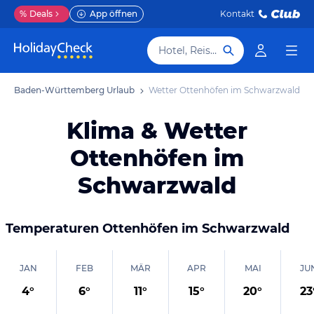
%
Deals
App öffnen
Kontakt
Hotel, Reiseziel
Baden-Württemberg Urlaub
Wetter Ottenhöfen im Schwarzwald
Klima & Wetter
Ottenhöfen im
Schwarzwald
Temperaturen
Ottenhöfen im Schwarzwald
JAN
FEB
MÄR
APR
MAI
JU
4
°
6
°
11
°
15
°
20
°
23