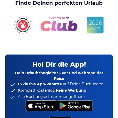
Finde Deinen perfekten Urlaub
Hol Dir die App!
Dein Urlaubsbegleiter – vor und während der
Reise
Exklusive App-Rabatte
auf Deine Buchungen
Komplett kostenlos,
keine Werbung
Alle Buchungsinfos immer griffbereit