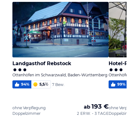
Landgasthof Rebstock
Hotel-Pensi
Ottenhöfen im Schwarzwald, Baden-Württemberg
Ottenhöfen im 
94
%
5,5
/
6
99
%
5
7 Bew.
193 €
ab
ohne Verpflegung
ohne Verpflegu
Doppelzimmer
2 ERW. • 3 TAGE
Doppelzimmer