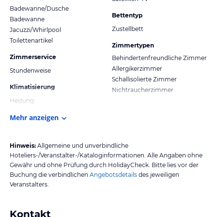
Badewanne/Dusche
Bettentyp
Badewanne
Zustellbett
Jacuzzi/Whirlpool
Toilettenartikel
Zimmertypen
Zimmerservice
Behindertenfreundliche Zimmer
Allergikerzimmer
Stundenweise
Schallisolierte Zimmer
Klimatisierung
Nichtraucherzimmer
Heizung
Mehr anzeigen
Hinweis:
Allgemeine und unverbindliche
Hoteliers-/Veranstalter-/Kataloginformationen. Alle Angaben ohne
Gewähr und ohne Prüfung durch HolidayCheck. Bitte lies vor der
Buchung die verbindlichen
Angebotsdetails
des jeweiligen
Veranstalters.
Kontakt