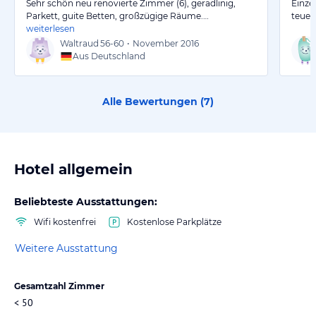
Sehr schön neu renovierte Zimmer (6), geradlinig,
Einze
Parkett, guite Betten, großzügige Räume.…
teuer 
weiterlesen
Waltraud
56-60
•
November 2016
Aus Deutschland
Alle Bewertungen (
7
)
Hotel allgemein
Beliebteste Ausstattungen:
Wifi kostenfrei
Kostenlose Parkplätze
Weitere Ausstattung
Gesamtzahl Zimmer
< 50