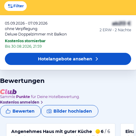
Filter
ab
213 €
05.09.2026 - 07.09.2026
ohne Verpflegung
2 ERW • 2 Nächte
Deluxe Doppelzimmer mit Balkon
Kostenlos stornierbar
Bis 30.08.2026, 21:59
Hotelangebote
ansehen
Bewertungen
Sammle
Punkte
für Deine Hotelbewertung.
Kostenlos anmelden
Bewerten
Bilder hochladen
Angenehmes Haus mit guter Küche
6
/ 6
Einz