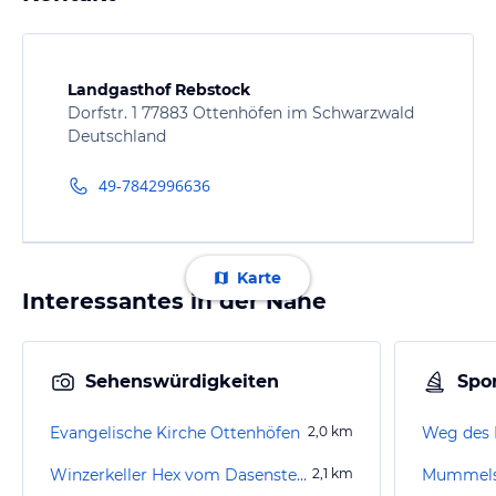
Landgasthof Rebstock
Dorfstr. 1 77883 Ottenhöfen im Schwarzwald
Deutschland
49-7842996636
Karte
Interessantes in der Nähe
Sehenswürdigkeiten
Spor
Evangelische Kirche Ottenhöfen
2,0
km
Weg des 
Winzerkeller Hex vom Dasenstein
2,1
km
Mummelse