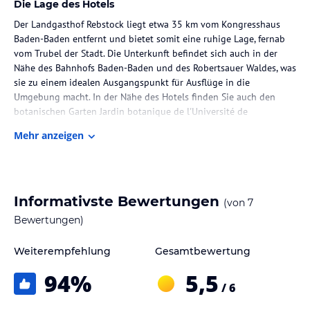
Die Lage des Hotels
Der Landgasthof Rebstock liegt etwa 35 km vom Kongresshaus
Baden-Baden entfernt und bietet somit eine ruhige Lage, fernab
vom Trubel der Stadt. Die Unterkunft befindet sich auch in der
Nähe des Bahnhofs Baden-Baden und des Robertsauer Waldes, was
sie zu einem idealen Ausgangspunkt für Ausflüge in die
Umgebung macht. In der Nähe des Hotels finden Sie auch den
botanischen Garten Jardin botanique de l'Université de
Strasbourg und die Paulskirche. Der Flughafen Karlsruhe/Baden-
Mehr anzeigen
Baden ist nur 33 km entfernt.
Zimmer / Unterbringung im Hotel
Die Zimmer im Landgasthof Rebstock verfügen über ein eigenes
Informativste Bewertungen
(von
7
Bad und bieten Ihnen somit die Privatsphäre, die Sie benötigen.
Einige Zimmer verfügen sogar über einen Balkon, von dem aus Sie
Bewertungen)
einen herrlichen Blick auf die umliegenden Berge genießen
können. Die Unterkunft bietet auch einen Zimmerservice und eine
Weiterempfehlung
Gesamtbewertung
Gepäckaufbewahrung, um Ihren Aufenthalt so angenehm wie
94
%
5,5
möglich zu gestalten.
/ 6
Gastronomie im Hotel