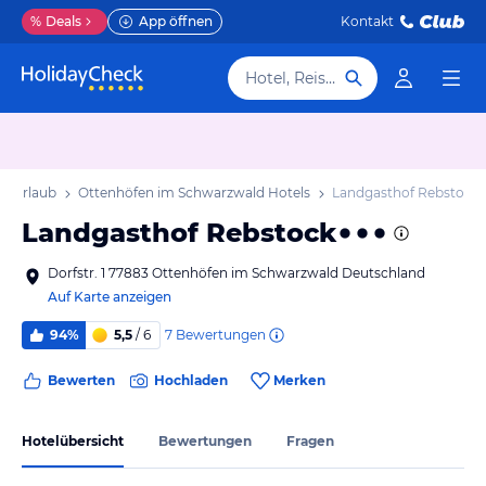
%
Deals
App öffnen
Kontakt
Hotel, Reiseziel
d Urlaub
Ottenhöfen im Schwarzwald Hotels
Landgasthof Rebstock
Landgasthof Rebstock
Dorfstr. 1 77883 Ottenhöfen im Schwarzwald Deutschland
Auf Karte anzeigen
7
Bewertungen
94%
5,5
/ 6
Bewerten
Hochladen
Merken
Hotelübersicht
Bewertungen
Fragen