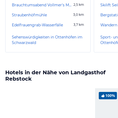
Brauchtumsabend Vollmer's Mühle
2,5
km
Skilift Se
Straubenhöfmühle
3,0
km
Bergstat
Edelfrauengrab-Wasserfälle
3,7
km
Wandern 
Sehenswürdigkeiten in Ottenhöfen im
Sport- un
Schwarzwald
Ottenhöf
Hotels in der Nähe von Landgasthof
Rebstock
100%