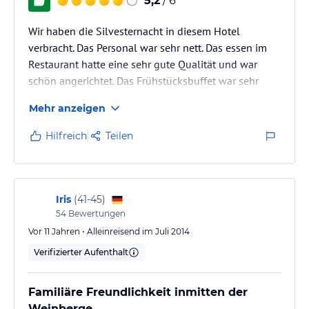
5,2
/ 6
Wir haben die Silvesternacht in diesem Hotel
verbracht. Das Personal war sehr nett. Das essen im
Restaurant hatte eine sehr gute Qualität und war
schön angerichtet. Das Frühstücksbuffet war sehr
reichhaltig und schmackhaft. Check in und Check out
Mehr anzeigen
verliefen reibungslos.
Kurz und knapp das Hotel ist zu empfehlen und wir
Hilfreich
Teilen
würden wieder kommen.
Iris
(
41-45
)
54
Bewertungen
Vor 11 Jahren • Alleinreisend im Juli 2014
Verifizierter Aufenthalt
Familiäre Freundlichkeit inmitten der
Weinberge