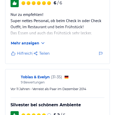
6
/ 6
Nur zu empfehlen!
Super nettes Personal, ob beim Check in oder Check
Outfit, im Restaurant und beim Frühstück!
Das Essen und auch das Frühstück sehr lecker.
Tolles Zimmer mit sehr schönen Bad.
Mehr anzeigen
Wir kommen gerne wieder und können es nur
empfehlen!
Hilfreich
Teilen
Tobias & Evelyn
(
31-35
)
9
Bewertungen
Vor 11 Jahren • Verreist als Paar im Dezember 2014
Silvester bei schönem Ambiente