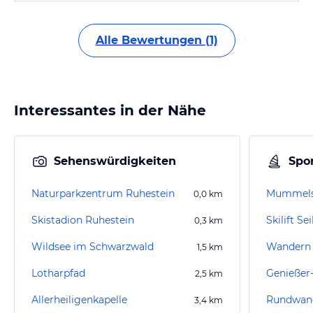
Alle Bewertungen (1)
Interessantes in der Nähe
Sehenswürdigkeiten
Spor
Naturparkzentrum Ruhestein
Mummelse
0,0
km
Skistadion Ruhestein
Skilift Se
0,3
km
Wildsee im Schwarzwald
Wandern 
1,5
km
Lotharpfad
Genießer
2,5
km
Allerheiligenkapelle
Rundwand
3,4
km