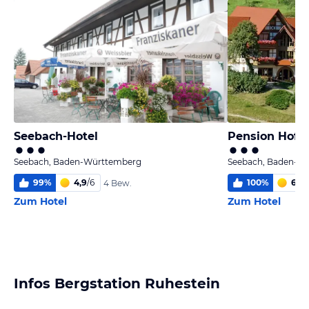
Seebach-Hotel
Pension Hof B
Seebach, Baden-Württemberg
Seebach, Baden-W
99
%
4,9
/
6
100
%
6,0
/
4 Bew.
Zum Hotel
Zum Hotel
Infos Bergstation Ruhestein