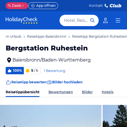
%
Deals
App öffnen
Kontakt
Hotel, Reiseziel
bronn Urlaub
Reisetipps Baiersbronn
Reisetipp Bergstation Ruhestein
Bergstation Ruhestein
Baiersbronn/Baden-Württemberg
100%
5
/ 6
1 Bewertung
Reisetipp bewerten
Bilder hochladen
Reisetippübersicht
Bewertungen
Bilder
Hotels