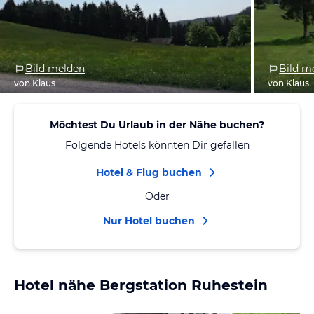
Bild melden
Bild m
von Klaus
von Klaus
Möchtest Du Urlaub in der Nähe buchen?
Folgende Hotels könnten Dir gefallen
Hotel & Flug buchen
Oder
Nur Hotel buchen
Hotel nähe Bergstation Ruhestein