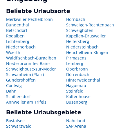
Beliebte Urlaubsorte
Merkwiller-Pechelbronn
Hornbach
Bundenthal
Schweigen-Rechtenbach
Betschdorf
Schweighofen
Rodalben
Kapellen-Drusweiler
Lichtenberg
Heltersberg
Niederhorbach
Niedersteinbach
Woerth
Heuchelheim-Klingen
Waldfischbach-Burgalben
Pirmasens
Niederbronn-les-Bains
Lemberg
Schweighouse-sur-Moder
Oberbronn
Schwanheim (Pfalz)
Dörrenbach
Gundershoffen
Hinterweidenthal
Contwig
Haguenau
Dahn
Steinfeld
Schillersdorf
Kaltenhouse
Annweiler am Trifels
Busenberg
Beliebte Urlaubsgebiete
Bostalsee
Naheland
Schwarzwald
SAP Arena