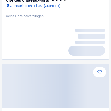
Gîte des Chateaux-forts
Obersteinbach
·
Elsass [Grand Est]
Keine Hotelbewertungen