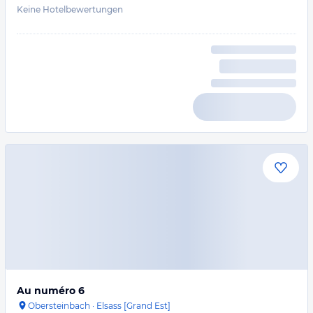
Keine Hotelbewertungen
Au numéro 6
Obersteinbach
·
Elsass [Grand Est]