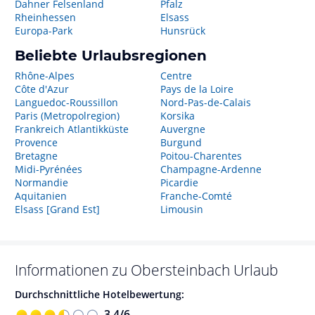
Dahner Felsenland
Pfalz
Rheinhessen
Elsass
Europa-Park
Hunsrück
Beliebte Urlaubsregionen
Rhône-Alpes
Centre
Côte d'Azur
Pays de la Loire
Languedoc-Roussillon
Nord-Pas-de-Calais
Paris (Metropolregion)
Korsika
Frankreich Atlantikküste
Auvergne
Provence
Burgund
Bretagne
Poitou-Charentes
Midi-Pyrénées
Champagne-Ardenne
Normandie
Picardie
Aquitanien
Franche-Comté
Elsass [Grand Est]
Limousin
Informationen zu
Obersteinbach
Urlaub
Durchschnittliche Hotelbewertung:
3,4
/
6