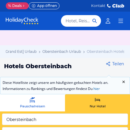
%
Deals
App öffnen
Kontakt
Hotel, Reiseziel
ss [Grand Est] Urlaub
Obersteinbach Urlaub
Obersteinbach Hotels
Teilen
Hotels Obersteinbach
Diese Hotelliste zeigt unsere am häufigsten gebuchten Hotels an.
Informationen zu Rankings und Bewertungen findest Du
hier
Pauschalreisen
Nur Hotel
Obersteinbach