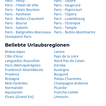
Paris - Passy
Paris - Louvre
Paris - l'Hotel de Ville
Paris - Vaugirard
Paris - Palais Bourbon
Paris - Popincourt
Paris - Pantheon
Paris - l'Opera
Paris - Buttes-Chaumont
Paris - Luxembourg
Paris - Bourse
Paris - l'Entrepot
Paris - Gobelin
Paris - Temple
Paris - Batignolles-Monceaux
Paris - Buttes-Montmartre
Disneyland Paris
Beliebte Urlaubsregionen
Rhône-Alpes
Centre
Côte d'Azur
Pays de la Loire
Languedoc-Roussillon
Nord-Pas-de-Calais
Paris (Metropolregion)
Korsika
Frankreich Atlantikküste
Auvergne
Provence
Burgund
Bretagne
Poitou-Charentes
Midi-Pyrénées
Champagne-Ardenne
Normandie
Picardie
Aquitanien
Franche-Comté
Elsass [Grand Est]
Limousin