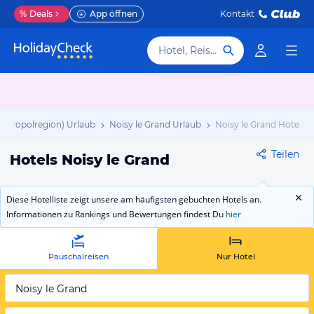
%
Deals
App öffnen
Kontakt
Hotel, Reiseziel
(Metropolregion) Urlaub
Noisy le Grand Urlaub
Noisy le Grand Hotels
Teilen
Hotels Noisy le Grand
Diese Hotelliste zeigt unsere am häufigsten gebuchten Hotels an.
Informationen zu Rankings und Bewertungen findest Du
hier
Pauschalreisen
Nur Hotel
Noisy le Grand