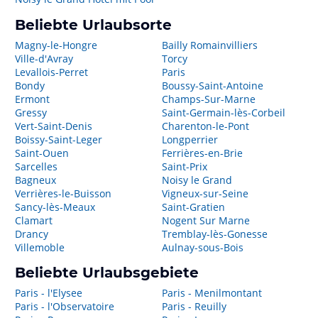
Beliebte Urlaubsorte
Magny-le-Hongre
Bailly Romainvilliers
Ville-d'Avray
Torcy
Levallois-Perret
Paris
Bondy
Boussy-Saint-Antoine
Ermont
Champs-Sur-Marne
Gressy
Saint-Germain-lès-Corbeil
Vert-Saint-Denis
Charenton-le-Pont
Boissy-Saint-Leger
Longperrier
Saint-Ouen
Ferrières-en-Brie
Sarcelles
Saint-Prix
Bagneux
Noisy le Grand
Verrières-le-Buisson
Vigneux-sur-Seine
Sancy-lès-Meaux
Saint-Gratien
Clamart
Nogent Sur Marne
Drancy
Tremblay-lès-Gonesse
Villemoble
Aulnay-sous-Bois
Beliebte Urlaubsgebiete
Paris - l'Elysee
Paris - Menilmontant
Paris - l'Observatoire
Paris - Reuilly