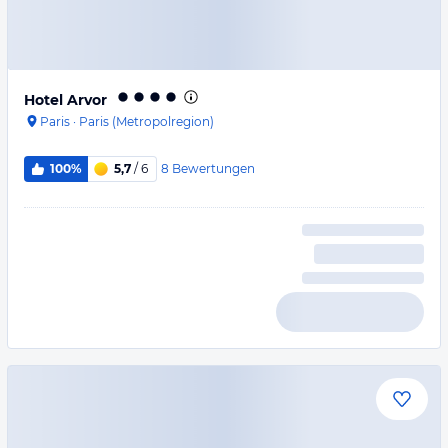
Hotel Arvor
Paris
·
Paris (Metropolregion)
8
Bewertungen
100%
5,7
/ 6