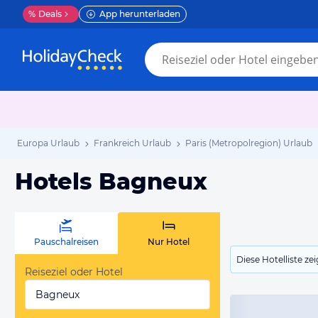
%
Deals
App herunterladen
Europa Urlaub
Frankreich Urlaub
Paris (Metropolregion) Urlaub
Hotels Bagneux
Pauschalreisen
Nur Hotel
Diese Hotelliste z
Reiseziel oder Hotel
Bagneux