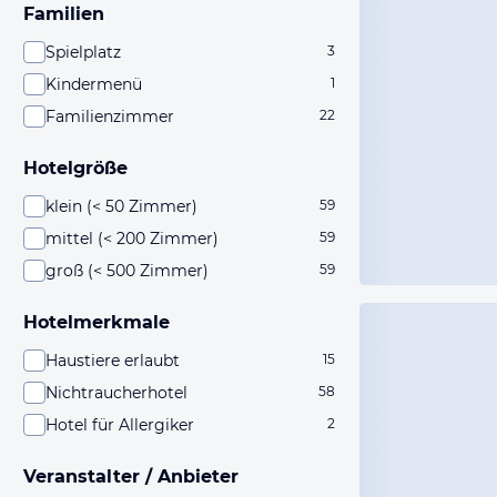
Familien
Spielplatz
3
Kindermenü
1
Familienzimmer
22
Hotelgröße
klein (< 50 Zimmer)
59
mittel (< 200 Zimmer)
59
groß (< 500 Zimmer)
59
Hotelmerkmale
Haustiere erlaubt
15
Nichtraucherhotel
58
Hotel für Allergiker
2
Veranstalter / Anbieter