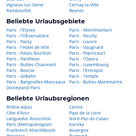
Vigneux-sur-Seine
Cernay-la-Ville
Rambouillet
Beynes
Beliebte Urlaubsgebiete
Paris - l'Elysee
Paris - Menilmontant
Paris - l'Observatoire
Paris - Reuilly
Paris - Passy
Paris - Louvre
Paris - l'Hotel de Ville
Paris - Vaugirard
Paris - Palais Bourbon
Paris - Popincourt
Paris - Pantheon
Paris - l'Opera
Paris - Buttes-Chaumont
Paris - Luxembourg
Paris - Bourse
Paris - l'Entrepot
Paris - Gobelin
Paris - Temple
Paris - Batignolles-Monceaux
Paris - Buttes-Montmartre
Disneyland Paris
Beliebte Urlaubsregionen
Rhône-Alpes
Centre
Côte d'Azur
Pays de la Loire
Languedoc-Roussillon
Nord-Pas-de-Calais
Paris (Metropolregion)
Korsika
Frankreich Atlantikküste
Auvergne
Provence
Burgund