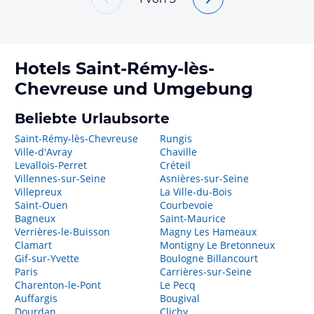
Hotels
Saint-Rémy-lès-
Chevreuse
und Umgebung
Beliebte Urlaubsorte
Saint-Rémy-lès-Chevreuse
Rungis
Ville-d'Avray
Chaville
Levallois-Perret
Créteil
Villennes-sur-Seine
Asnières-sur-Seine
Villepreux
La Ville-du-Bois
Saint-Ouen
Courbevoie
Bagneux
Saint-Maurice
Verrières-le-Buisson
Magny Les Hameaux
Clamart
Montigny Le Bretonneux
Gif-sur-Yvette
Boulogne Billancourt
Paris
Carrières-sur-Seine
Charenton-le-Pont
Le Pecq
Auffargis
Bougival
Dourdan
Clichy