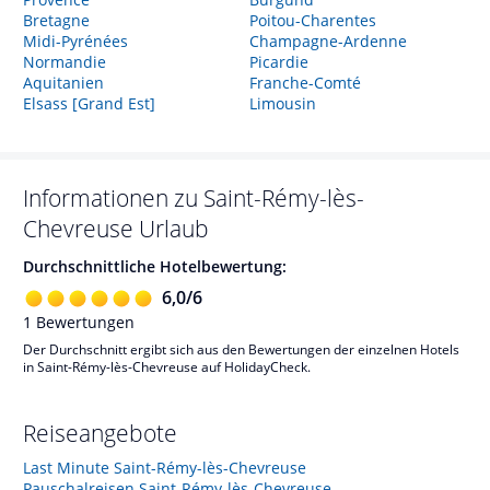
Bretagne
Poitou-Charentes
Midi-Pyrénées
Champagne-Ardenne
Normandie
Picardie
Aquitanien
Franche-Comté
Elsass [Grand Est]
Limousin
Informationen zu
Saint-Rémy-lès-
Chevreuse
Urlaub
Durchschnittliche Hotelbewertung:
6,0
/
6
1
Bewertungen
Der Durchschnitt ergibt sich aus den Bewertungen der einzelnen Hotels
in Saint-Rémy-lès-Chevreuse auf HolidayCheck.
Reiseangebote
Last Minute Saint-Rémy-lès-Chevreuse
Pauschalreisen Saint-Rémy-lès-Chevreuse