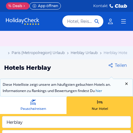
%
Deals
App öffnen
Kontakt
Hotel, Reiseziel
aub
Paris (Metropolregion) Urlaub
Herblay Urlaub
Herblay Hotels
Teilen
Hotels Herblay
Diese Hotelliste zeigt unsere am häufigsten gebuchten Hotels an.
Informationen zu Rankings und Bewertungen findest Du
hier
Pauschalreisen
Nur Hotel
Herblay