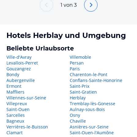
1
von
3
Hotels
Herblay
und Umgebung
Beliebte Urlaubsorte
Ville-d'Avray
Villemoble
Levallois-Perret
Persan
Gouzangrez
Paris
Bondy
Charenton-le-Pont
Aubergenville
Conflans-Sainte-Honorine
Ermont
Saint-Prix
Maffliers
Saint-Gratien
Villennes-sur-Seine
Herblay
Villepreux
Tremblay-lès-Gonesse
Saint-Ouen
Aulnay-sous-Bois
Sarcelles
Osny
Bagneux
Chaville
Verrières-le-Buisson
Asnières-sur-Seine
Clamart
Saint-Ouen-l'Aumône