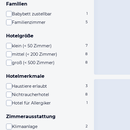
Familien
Babybett zustellbar
1
Familienzimmer
5
Hotelgröße
klein (< 50 Zimmer)
7
mittel (< 200 Zimmer)
8
groß (< 500 Zimmer)
8
Hotelmerkmale
Haustiere erlaubt
3
Nichtraucherhotel
8
Hotel für Allergiker
1
Zimmerausstattung
Klimaanlage
2