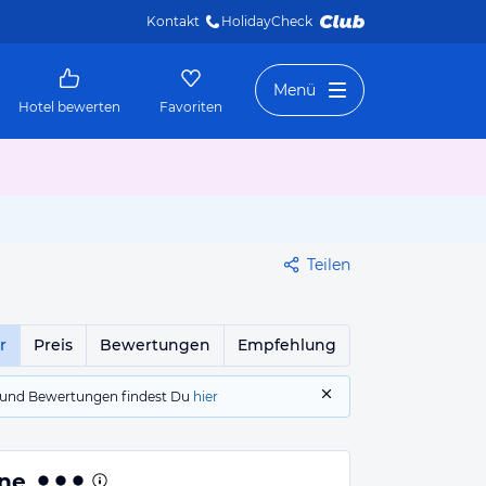
Kontakt
HolidayCheck 
Menü
Hotel bewerten
Favoriten
Teilen
r
Preis
Bewertungen
Empfehlung
gs und Bewertungen findest Du
hier
ine