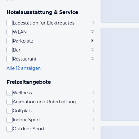
Hotelausstattung & Service
Ladestation für Elektroautos
1
WLAN
7
Parkplatz
8
Bar
2
Restaurant
2
Alle 12 anzeigen
Freizeitangebote
Wellness
1
Animation und Unterhaltung
1
Golfplatz
1
Indoor Sport
1
Outdoor Sport
1