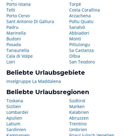
Porto Istana
Torpè
Telti
Costa Corallina
Porto Cervo
Arzachena
Sant Antonio Di Gallura
Poltu Quatu
Padru
Sanalvò
Marinella
Abbiadori
Budoni
Monti
Posada
Pittulongu
Tanaunella
Sa Castanza
Cala di Volpe
Olbia
Loiri
San Teodoro
Beliebte Urlaubsgebiete
Inselgruppe La Maddalena
Beliebte Urlaubsregionen
Toskana
Südtirol
Sizilien
Marken
Lombardei
Kalabrien
Apulien
Abruzzen
Latium
Trentino
Sardinien
Umbrien
Kampanien
Friaul Julisch Venetien