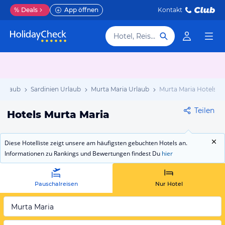
%
Deals
App öffnen
Kontakt
Hotel, Reiseziel
n Urlaub
Sardinien Urlaub
Murta Maria Urlaub
Murta Maria Hotels
Teilen
Hotels Murta Maria
Diese Hotelliste zeigt unsere am häufigsten gebuchten Hotels an.
Informationen zu Rankings und Bewertungen findest Du
hier
Pauschalreisen
Nur Hotel
Murta Maria