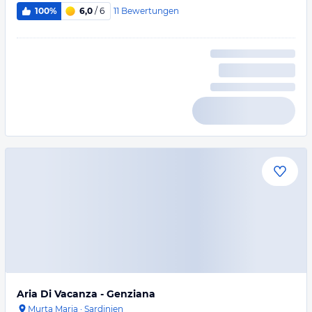
11
Bewertungen
100%
6,0
/ 6
Aria Di Vacanza - Genziana
Murta Maria
·
Sardinien