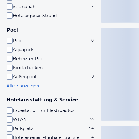
Strandnah
2
Hoteleigener Strand
1
Pool
Pool
10
Aquapark
1
Beheizter Pool
1
Kinderbecken
1
Außenpool
9
Alle 7 anzeigen
Hotelausstattung & Service
Ladestation für Elektroautos
1
WLAN
33
Parkplatz
54
Hoteleigener Flughafentransfer
4