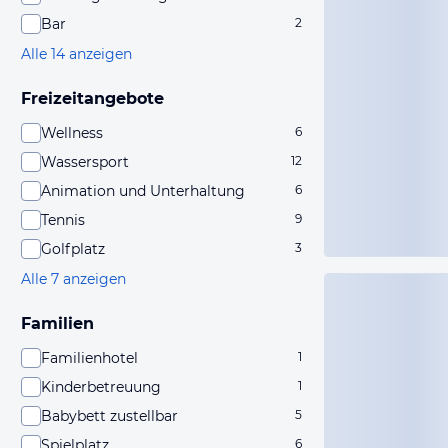
Bar
2
Alle 14 anzeigen
Freizeitangebote
Wellness
6
Wassersport
12
Animation und Unterhaltung
6
Tennis
9
Golfplatz
3
Alle 7 anzeigen
Familien
Familienhotel
1
Kinderbetreuung
1
Babybett zustellbar
5
Spielplatz
6