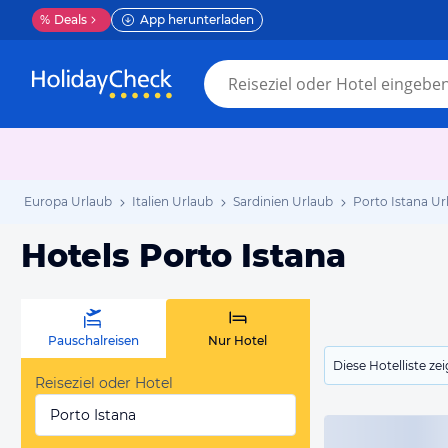
%
Deals
App herunterladen
Europa Urlaub
Italien Urlaub
Sardinien Urlaub
Porto Istana Ur
Hotels Porto Istana
Pauschalreisen
Nur Hotel
Diese Hotelliste z
Reiseziel oder Hotel
Porto Istana