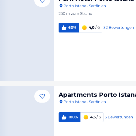
Porto Istana
·
Sardinien
250 m
zum Strand
32
Bewertungen
60%
4,0
/ 6
Apartments Porto Istan
Porto Istana
·
Sardinien
3
Bewertungen
100%
4,5
/ 6