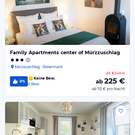
Family Apartments center of Mürzzuschlag
Mürzzuschlag · Steiermark
-
24 €
249 €
Keine Bew.
225
€
ab
0%
0
Bew.
ab
113 €
pro Nacht