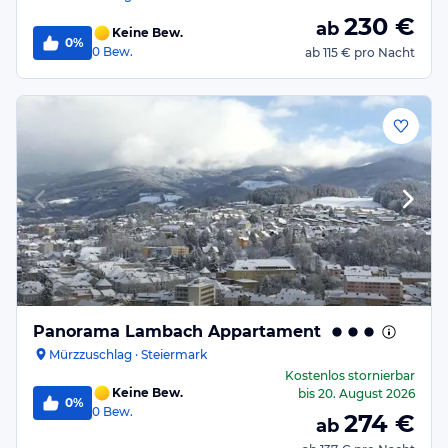
230
€
ab
Keine Bew.
0%
0
Bew.
ab
115 €
pro Nacht
Panorama Lambach Appartament
Mürzzuschlag · Steiermark
Kostenlos stornierbar
Keine Bew.
bis
20. August 2026
0%
0
Bew.
274
€
ab