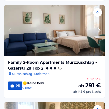
Family 2-Room Apartments Mürzzuschlag -
Gazerstr 28 Top 2
Mürzzuschlag · Steiermark
-
31 €
322 €
Keine Bew.
291
€
ab
0%
0
Bew.
ab
145 €
pro Nacht