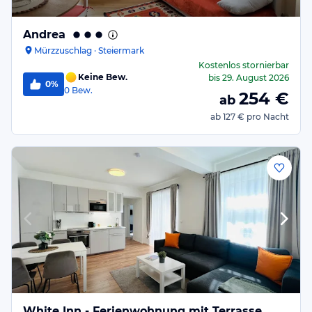
Andrea
Mürzzuschlag · Steiermark
Kostenlos stornierbar
Keine Bew.
bis
29. August 2026
0%
0
Bew.
254
€
ab
ab
127 €
pro Nacht
White Inn - Ferienwohnung mit Terrasse