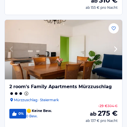
310
€
ab
ab
155 €
pro Nacht
2 room's Family Apartments Mürzzuschlag
Mürzzuschlag · Steiermark
-
29 €
304 €
Keine Bew.
275
€
ab
0%
0
Bew.
ab
137 €
pro Nacht