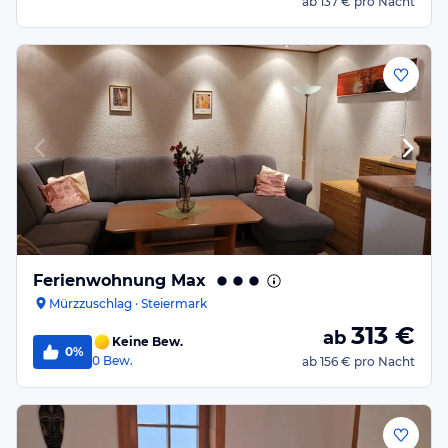
ab
137 €
pro Nacht
Ferienwohnung Max
Mürzzuschlag · Steiermark
313
€
ab
Keine Bew.
0%
0
Bew.
ab
156 €
pro Nacht