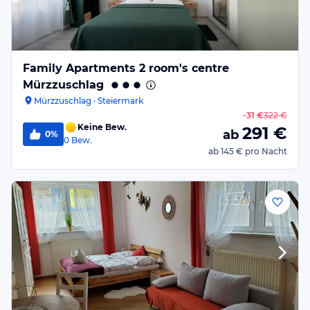
Family Apartments 2 room's centre
Mürzzuschlag
Mürzzuschlag · Steiermark
-
31 €
322 €
Keine Bew.
291
€
ab
0%
0
Bew.
ab
145 €
pro Nacht