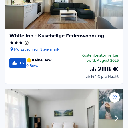
White Inn - Kuschelige Ferienwohnung
Mürzzuschlag · Steiermark
Kostenlos stornierbar
Keine Bew.
bis
13. August 2026
0%
0
Bew.
288
€
ab
ab
144 €
pro Nacht