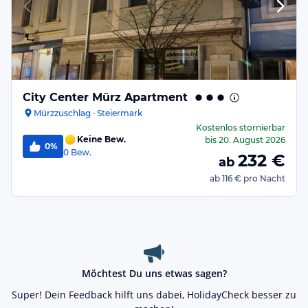
City Center Mürz Apartment
Mürzzuschlag · Steiermark
Kostenlos stornierbar
Keine Bew.
bis
20. August 2026
0%
0
Bew.
232
€
ab
ab
116 €
pro Nacht
Möchtest Du uns etwas sagen?
Super! Dein Feedback hilft uns dabei, HolidayCheck besser zu