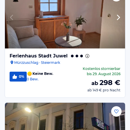
Ferienhaus Stadt Juwel
Mürzzuschlag · Steiermark
Kostenlos stornierbar
Keine Bew.
bis
29. August 2026
0%
0
Bew.
298
€
ab
ab
149 €
pro Nacht