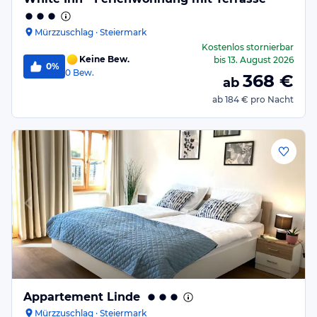
Mürzzuschlag · Steiermark
Kostenlos stornierbar
Keine Bew.
bis
13. August 2026
0%
0
Bew.
368
€
ab
ab
184 €
pro Nacht
Appartement Linde
Mürzzuschlag · Steiermark