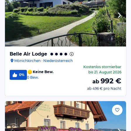
Belle Air Lodge
Mönichkirchen · Niederösterreich
Kostenlos stornierbar
Keine Bew.
bis
21. August 2026
0%
0
Bew.
992
€
ab
ab
496 €
pro Nacht