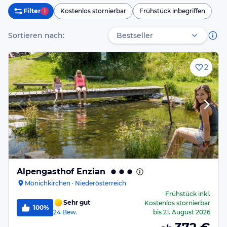
Filter
1
Kostenlos stornierbar
Frühstück inbegriffen
Sortieren nach:
2
Alpengasthof Enzian
Mönichkirchen · Niederösterreich
Frühstück
inkl.
Sehr gut
Kostenlos stornierbar
100%
24
Bew.
bis
21. August 2026