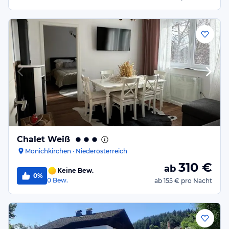
Chalet Weiß
Mönichkirchen · Niederösterreich
310
€
ab
Keine Bew.
0%
0
Bew.
ab
155 €
pro Nacht