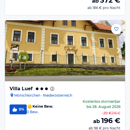
372
€
ab
ab
186 €
pro Nacht
Villa Luef
Mönichkirchen · Niederösterreich
Kostenlos stornierbar
Keine Bew.
bis
28. August 2026
0%
0
Bew.
-
20 €
216 €
196
€
ab
ab
98 €
pro Nacht