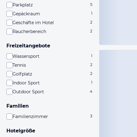
Parkplatz
5
Gepäckraum
1
Geschäfte im Hotel
2
Raucherbereich
2
Freizeitangebote
Wassersport
1
Tennis
2
Golfplatz
2
Indoor Sport
1
Outdoor Sport
4
Familien
Familienzimmer
3
Hotelgröße