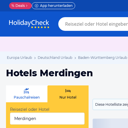
%
Deals
App herunterladen
Europa Urlaub
Deutschland Urlaub
Baden-Württemberg Urlaub
Hotels Merdingen
Pauschalreisen
Nur Hotel
Diese Hotelliste z
Reiseziel oder Hotel
Merdingen